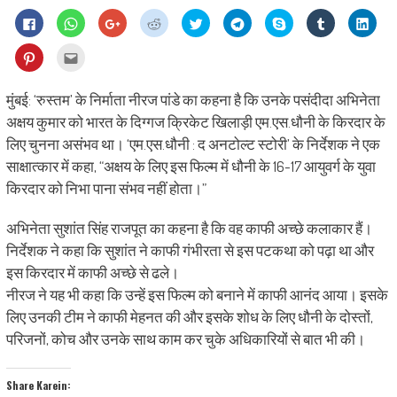
Click
Click
Click
Click
Click
Click
Share
Click
Click
to
to
to
to
to
to
on
to
to
share
share
share
share
share
share
Skype
share
shar
on
on
on
on
on
on
(Opens
on
on
Click
Click
Facebook
WhatsApp
Google+
Reddit
Twitter
Telegram
in
Tumblr
Linke
to
to
(Opens
(Opens
(Opens
(Opens
(Opens
(Opens
new
(Opens
(Ope
share
email
in
in
in
in
in
in
window)
in
in
on
this
new
new
new
new
new
new
new
new
Pinterest
to
मुंबई: ‘रुस्तम’ के निर्माता नीरज पांडे का कहना है कि उनके पसंदीदा अभिनेता
window)
window)
window)
window)
window)
window)
window)
wind
(Opens
a
in
friend
अक्षय कुमार को भारत के दिग्गज क्रिकेट खिलाड़ी एम.एस.धौनी के किरदार के
new
(Opens
window)
in
लिए चुनना असंभव था। ‘एम.एस.धौनी : द अनटोल्ट स्टोरी’ के निर्देशक ने एक
new
window)
साक्षात्कार में कहा, “अक्षय के लिए इस फिल्म में धौनी के 16-17 आयुवर्ग के युवा
किरदार को निभा पाना संभव नहीं होता।”
अभिनेता सुशांत सिंह राजपूत का कहना है कि वह काफी अच्छे कलाकार हैं।
निर्देशक ने कहा कि सुशांत ने काफी गंभीरता से इस पटकथा को पढ़ा था और
इस किरदार में काफी अच्छे से ढले।
नीरज ने यह भी कहा कि उन्हें इस फिल्म को बनाने में काफी आनंद आया। इसके
लिए उनकी टीम ने काफी मेहनत की और इसके शोध के लिए धौनी के दोस्तों,
परिजनों, कोच और उनके साथ काम कर चुके अधिकारियों से बात भी की।
Share Karein: