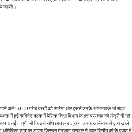
ens
(Opens
a
in
friend
ये जायेंगे।
w
new
(Opens
dow)
window)
in
new
window)
ेश पाने वाले 16,000 गरीब बच्चों को मिलेगा और इससे उनके अभिभावक भी राहत
ता में हुई कैबिनेट बैठक में बेसिक शिक्षा विभाग के इस प्रस्ताव को मंजूरी दी गई
्ध कराई जाएगी जो कि इसे सीधे छात्र-छात्रा या उनके अभिभावकों द्वारा खोले
का अतिरिक्त व्ययभार आएगा जिसका इंतजाम सरकार ने चालू वित्तीय वर्ष के बजट में