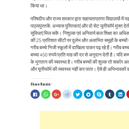
किया था।
परिषदीय और राज्य सरकार द्वारा सहायताप्राप्त विद्यालयों में प
पाठ्यपुस्तकें, अभ्यास पुस्तिकाएं और दो सेट यूनीफॉर्म मुफ्त 
सुविधाएं मिल सकें। निशुल्क एवं अनिवार्य बाल शिक्षा का अधिक
की 25 प्रतिशत सीटों पर दुर्लभ और अलाभित समूहों के बच्चो
गरीब बच्चे निजी स्कूलों में दाखिला पाकर पढ़ रहे हैं। गरीब बच्
बच्चा 450 रुपये प्रति माह की दर से अनुदान देती है। यदि बच
के भुगतान की व्यवस्था है। गरीब बच्चों की शुल्क तो सर्कार 
और यूनीफॉर्म की व्यवस्था नहीं कर पाता। ऐसे ही अभिभावकों 
Share Karein:
Click
Click
Click
Click
Click
Click
Share
Click
Clic
to
to
to
to
to
to
on
to
to
share
share
share
share
share
share
Skype
share
sha
on
on
on
on
on
on
(Opens
on
on
Facebook
WhatsApp
Google+
Reddit
Twitter
Telegram
in
Tumblr
Lin
(Opens
(Opens
(Opens
(Opens
(Opens
(Opens
new
(Opens
(Op
in
in
in
in
in
in
window)
in
in
new
new
new
new
new
new
new
ne
window)
window)
window)
window)
window)
window)
window)
win