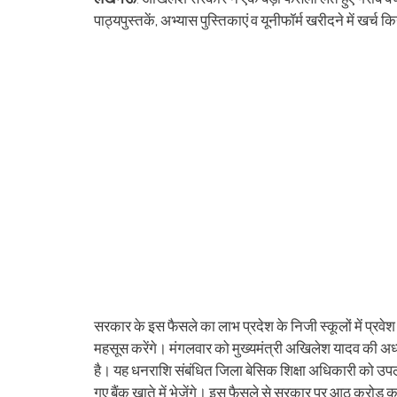
(Opens
(Opens
(Opens
(Opens
(Opens
(Opens
new
(Opens
(Op
in
in
in
in
in
in
window)
in
in
पाठ्यपुस्तकें, अभ्यास पुस्तिकाएं व यूनीफॉर्म खरीदने में खर्च कि
new
new
new
new
new
new
new
ne
window)
window)
window)
window)
window)
window)
window)
win
सरकार के इस फैसले का लाभ प्रदेश के निजी स्कूलों में प्रव
महसूस करेंगे। मंगलवार को मुख्यमंत्री अखिलेश यादव की अध्यक्ष
है। यह धनराशि संबंधित जिला बेसिक शिक्षा अधिकारी को उपलब
गए बैंक खाते में भेजेंगे। इस फैसले से सरकार पर आठ करोड़ 