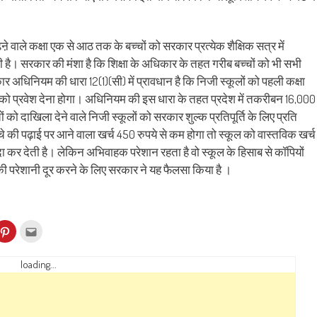
ढऩे वाले कक्षा एक से आठ तक के बच्चों को सरकार प्रत्येक शैक्षिक सत्र में
देती है। सरकार की मंशा है कि शिक्षा के अधिकार के तहत गरीब बच्चों को भी सभी
ार अधिनियम की धारा 12(1)(सी) में प्रावधान है कि निजी स्कूलों को पहली कक्षा
ं को प्रवेश देना होगा। अधिनियम की इस धारा के तहत प्रदेश में तकरीबन 16,000
चों को दाखिला देने वाले निजी स्कूलों को सरकार शुल्क प्रतिपूर्ति के लिए प्रति
्चे की पढ़ाई पर आने वाला खर्च 450 रुपये से कम होगा तो स्कूल को वास्तविक खर्च
अदा कर देती है। लेकिन अभिवाहक परेशान रहता है वो स्कूल के हिसाब से कॉपियों
की परेशानी दूर करने के लिए सरकार ने यह फैलसा किया है ।
k
Click
Click
to
to
re
share
email
on
this
kedIn
Pinterest
to
loading...
ens
(Opens
a
in
friend
w
new
(Opens
dow)
window)
in
new
window)