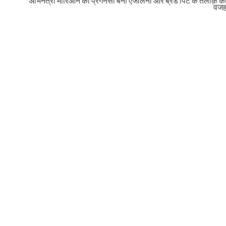
अभिनेत्री मारिओन की प्रेगनेंसी बनी एंजेलिना और ब्रैड पिट के तलाक़ क
वज