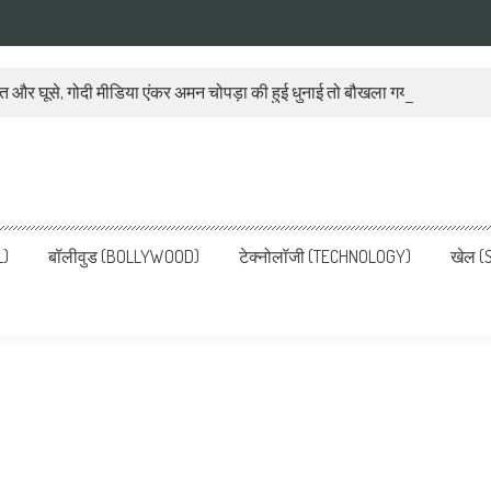
ात और घूसे, गोदी मीडिया एंकर अमन चोपड़ा की हुई धुनाई तो बौखला गया बीजेपी प्रवक
ws, Latest News in Hindi, Breaking
ve, पढ़ें देश और दुनिया की ताजा ख़बरें
L)
बॉलीवुड (BOLLYWOOD)
टेक्नोलॉजी (TECHNOLOGY)
खेल (