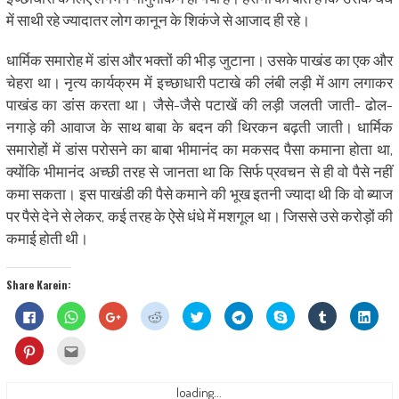
में साथी रहे ज्यादातर लोग कानून के शिकंजे से आजाद ही रहे।
धार्मिक समारोह में डांस और भक्तों की भीड़ जुटाना। उसके पाखंड का एक और
चेहरा था। नृत्य कार्यक्रम में इच्छाधारी पटाखे की लंबी लड़ी में आग लगाकर
पाखंड का डांस करता था। जैसे-जैसे पटाखें की लड़ी जलती जाती- ढोल-
नगाड़े की आवाज के साथ बाबा के बदन की थिरकन बढ़ती जाती। धार्मिक
समारोहों में डांस परोसने का बाबा भीमानंद का मकसद पैसा कमाना होता था,
क्योंकि भीमानंद अच्छी तरह से जानता था कि सिर्फ प्रवचन से ही वो पैसे नहीं
कमा सकता। इस पाखंडी की पैसे कमाने की भूख इतनी ज्यादा थी कि वो ब्याज
पर पैसे देने से लेकर, कई तरह के ऐसे धंधे में मशगूल था। जिससे उसे करोड़ों की
कमाई होती थी।
Share Karein:
Click
Click
Click
Click
Click
Click
Share
Click
Click
to
to
to
to
to
to
on
to
to
share
share
share
share
share
share
Skype
share
shar
on
on
on
on
on
on
(Opens
on
on
Click
Click
Facebook
WhatsApp
Google+
Reddit
Twitter
Telegram
in
Tumblr
Linke
to
to
(Opens
(Opens
(Opens
(Opens
(Opens
(Opens
new
(Opens
(Ope
share
email
in
in
in
in
in
in
window)
in
in
on
this
new
new
new
new
new
new
new
new
Pinterest
to
loading...
window)
window)
window)
window)
window)
window)
window)
wind