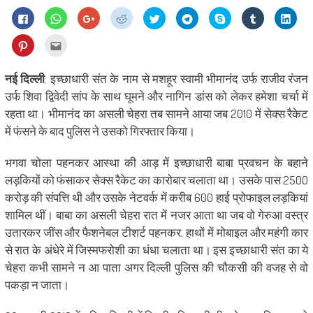
Click
Click
Click
Click
Click
Click
Share
Click
Click
to
to
to
to
to
to
on
to
to
share
share
share
share
share
share
Skype
share
shar
on
on
on
on
on
on
(Opens
on
on
Click
Click
Facebook
WhatsApp
Google+
Reddit
Twitter
Telegram
in
Tumblr
Linke
to
to
(Opens
(Opens
(Opens
(Opens
(Opens
(Opens
new
(Opens
(Ope
share
email
in
in
in
in
in
in
window)
in
in
on
this
new
new
new
new
new
new
new
new
Pinterest
to
नई दिल्ली
: इच्छाधारी संत के नाम से मशहूर स्वामी भीमानंद उर्फ राजीव रंजन
window)
window)
window)
window)
window)
window)
window)
wind
(Opens
a
in
friend
उर्फ शिवा द्विवेदी सांप के साथ घूमने और नागिन डांस को लेकर हमेशा चर्चा में
new
(Opens
window)
in
रहता था। भीमानंद का असली चेहरा तब सामने आया जब 2010 में सेक्स रैकेट
new
window)
में फंसने के बाद पुलिस ने उसको गिरफ्तार किया।
भगवा चोला पहनकर आस्था की आड़ में इच्छाधारी बाबा प्रवचन के बहाने
लड़कियों को फंसाकर सेक्स रैकेट का कारोबार चलाता था। उसके पास 2500
करोड़ की संपत्ति थी और उसके नेटवर्क में करीब 600 हाई प्रोफाइल लड़कियां
शामिल थीं। बाबा का असली चेहरा रात में नजर आता था जब वो गेरुआ वस्त्र
उतारकर जींस और फैशनेबल टीशर्ट पहनकर, हाथों में मोबाइल और महंगी कार
से रात के अंधेरे में जिस्मफरोशी का धंधा चलाता था। इस इच्छाधारी संत का ये
चेहरा कभी सामने न आ पाता अगर दिल्ली पुलिस की चौकसी की वजह से वो
पकड़ा न जाता।