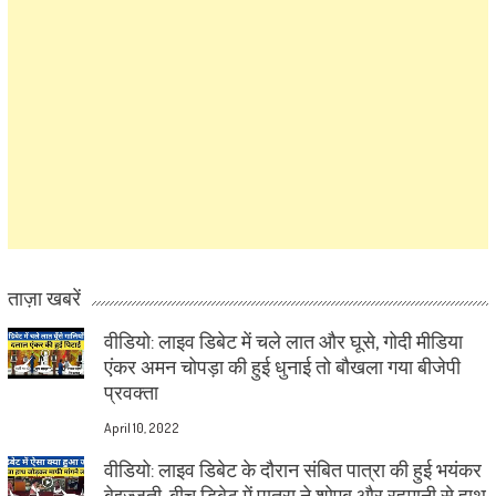
ताज़ा खबरें
वीडियो: लाइव डिबेट में चले लात और घूसे, गोदी मीडिया
एंकर अमन चोपड़ा की हुई धुनाई तो बौखला गया बीजेपी
प्रवक्ता
April 10, 2022
वीडियो: लाइव डिबेट के दौरान संबित पात्रा की हुई भयंकर
बेइज्जती, बीच डिबेट में पात्रा ने शोएब और रहमानी से हाथ