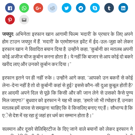
Click
Click
Click
Click
Click
Click
Share
Click
Click
to
to
to
to
to
to
on
to
to
share
share
share
share
share
share
Skype
share
shar
on
on
on
on
on
on
(Opens
on
on
Click
Click
Facebook
WhatsApp
Google+
Reddit
Twitter
Telegram
in
Tumblr
Linke
to
to
(Opens
(Opens
(Opens
(Opens
(Opens
(Opens
new
(Opens
(Ope
share
email
in
in
in
in
in
in
window)
in
in
on
this
new
new
new
new
new
new
new
new
Pinterest
to
जयपुर:
अभिनेता इरफान खान आगामी फिल्म ‘मदारी’ के प्रचार के लिए अपने
window)
window)
window)
window)
window)
window)
window)
wind
(Opens
a
in
friend
होम टाउन जयपुर में हैं. ‘मदारी’ के प्रमोशनल इवेंट में ईद-उल-जुहा को लेकर
new
(Opens
window)
in
इरफान खान ने विवादित बयान दिया है. उन्होंने कहा, “कुर्बानी का मतलब अपनी
new
window)
कोई अजीज चीज कुर्बान करना होता है। ये नहीं कि बाजार से आप कोई दो बकरे
खरीद लाए और उनको कुर्बान कर दिया।”
इरफान इतने पर ही नहीं रुके। उन्होंने आगे कहा, “आपको उन बकरों से कोई
लेना-देना नहीं है तो वो कुर्बानी कहां से हुई? इससे कौन-सी दुआ कुबूल होती है?
हर आदमी अपने दिल से पूछे कि किसी और की जान लेने से उसको कैसे पुण्य
मिल जाएगा?” बुधवार को इरफान ने यह भी कहा, “हमारे जो भी त्योहार हैं, उनका
मतलब हमें वापस से समझना चाहिए कि वे किसलिए बनाए गए हैं। सौभाग्य है कि
एेसे देश में रह रहा हूं जहां हर धर्म का सम्मान होता है।”
सलमान और दूसरे सेलिब्रिटीज के दिए जाने वाले बयानों को लेकर इरफान ने