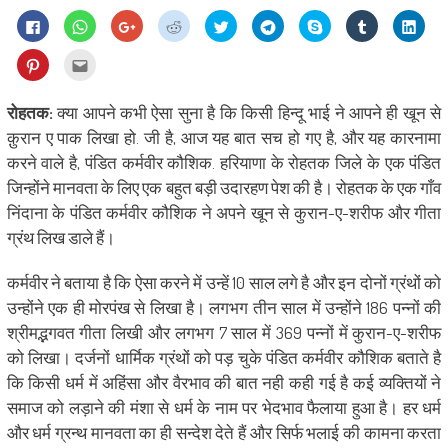
Click
Click
Click
Click
Click
Click
Share
Click
Click
to
to
to
to
to
to
on
to
to
share
share
share
share
share
share
Skype
share
shar
on
on
on
on
on
on
(Opens
on
on
Click
Click
Facebook
WhatsApp
Google+
Reddit
Twitter
Telegram
in
Tumblr
Linke
to
to
(Opens
(Opens
(Opens
(Opens
(Opens
(Opens
new
(Opens
(Ope
share
email
in
in
in
in
in
in
window)
in
in
on
this
new
new
new
new
new
new
new
new
Pinterest
to
रोहतक:
क्या आपने कभी ऐसा सुना है कि किसी हिन्दू भाई ने आपने ही खून से
window)
window)
window)
window)
window)
window)
window)
wind
(Opens
a
in
friend
क़ुरान ए पाक लिखा हो. जी है, आज यह बात सच हो गए है, और यह कारनामा
new
(Opens
window)
in
करने वाले है, पंडित कर्मवीर कौशिक. हरियाणा के रोहतक जिले के एक पंडित
new
window)
जिन्होंने मानवता के लिए एक बहुत बड़ी उदारहण पेश की है। रोहतक के एक गाँव
निंदाना के पंडित कर्मवीर कौशिक ने अपने खून से कुरान-ए-शरीफ और गीता
ग्रंथ लिख डाले हैं।
कर्मवीर ने बताया है कि ऐसा करने में उन्हें 10 साल लगे है और इन दोनों ग्रंथों को
उन्होंने एक ही मोरपंख से लिखा है। लगभग तीन साल में उन्होंने 186 पन्नों की
श्रीमद्भगवत गीता लिखी और लगभग 7 साल में 369 पन्नों में कुरान-ए-शरीफ
को लिखा। दर्जनों धार्मिक ग्रंथों को पड़ चुके पंडित कर्मवीर कौशिक बताते है
कि किसी धर्म में अहिंसा और वैरभाव की बात नही कही गई है कई व्यक्तियों ने
समाज को लड़ाने की मंशा से धर्म के नाम पर भेदभाव फैलाया हुआ है। हर धर्म
और धर्म ग्रन्थ मानवता का ही सन्देश देते हैं और सिर्फ भलाई की कामना करता