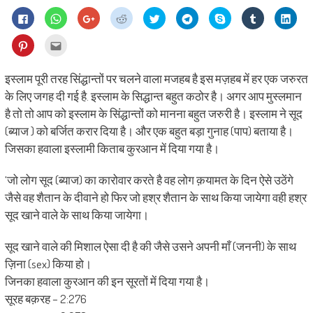
Click
Click
Click
Click
Click
Click
Share
Click
Click
to
to
to
to
to
to
on
to
to
share
share
share
share
share
share
Skype
share
shar
on
on
on
on
on
on
(Opens
on
on
Click
Click
Facebook
WhatsApp
Google+
Reddit
Twitter
Telegram
in
Tumblr
Linke
to
to
(Opens
(Opens
(Opens
(Opens
(Opens
(Opens
new
(Opens
(Ope
share
email
in
in
in
in
in
in
window)
in
in
on
this
new
new
new
new
new
new
new
new
Pinterest
to
इस्लाम पूरी तरह सिंद्धान्तों पर चलने वाला मजहब है इस मज़हब में हर एक जरुरत
window)
window)
window)
window)
window)
window)
window)
wind
(Opens
a
in
friend
के लिए जगह दी गई है. इस्लाम के सिद्धान्त बहुत कठोर है। अगर आप मुस्लमान
new
(Opens
window)
in
है तो तो आप को इस्लाम के सिंद्धान्तों को मानना बहुत जरुरी है। इस्लाम ने सूद
new
window)
(ब्याज ) को बर्जित करार दिया है। और एक बहुत बड़ा गुनाह (पाप) बताया है।
जिसका हवाला इस्लामी किताब कुरआन में दिया गया है।
‘जो लोग सूद (ब्याज) का कारोवार करते है वह लोग क़यामत के दिन ऐसे उठेंगे
जैसे वह शैतान के दीवाने हो फिर जो हश्र शैतान के साथ किया जायेगा वही हश्र
सूद खाने वाले के साथ किया जायेगा।
सूद खाने वाले की मिशाल ऐसा दी है की जैसे उसने अपनी माँ (जननी) के साथ
ज़िना (sex) किया हो।
जिनका हवाला कुरआन की इन सूरतों में दिया गया है।
सूरह बक़रह – 2:276