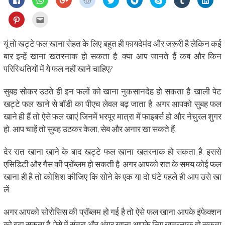
to
to
to
to
to
to
on
to
to
share
share
share
share
share
share
Skype
share
shar
on
on
on
on
on
on
(Opens
on
on
Click
Click
Facebook
WhatsApp
Google+
Reddit
Twitter
Telegram
in
Tumblr
Linke
to
to
(Opens
(Opens
(Opens
(Opens
(Opens
(Opens
new
(Opens
(Ope
share
email
in
in
in
in
in
in
window)
in
in
on
this
new
new
new
new
new
new
new
new
Pinterest
to
यूं तो खट्टे फल खाना सेहत के लिए बहुत ही फायदेमंद और जरूरी है लेकिन कई
window)
window)
window)
window)
window)
window)
window)
wind
(Opens
a
in
friend
बार इन्हें खाना खतरनाक हो सकता है. क्या आप जानते हैं कब और किन
new
(Opens
window)
in
परिस्थितियों में ये फल नहीं खाने चाहिए?
new
window)
सुबह सोकर उठते ही इन फलों को खाना नुकसानदेह हो सकता है. खाली पेट
खट्टे फल खाने से बॉडी का पीएच लेवल बढ़ जाता है. अगर आपको सुबह फल
खाने ही हैं तो ऐसे फल खाएं जिनमें भरपूर मात्रा में फाइबर्स हो और नेचुरल शुगर
हो. आप चाहें तो सुबह उठकर केला, सेब और अनार खा सकते हैं.
देर रात खाना खाने के बाद खट्टे फल खाना खतरनाक हो सकता है. इससे
एसिडिटी और गैस की प्रॉब्लम हो सकती है. अगर आपको रात के समय कोई फल
खाना ही है तो कोशिश कीजिए कि सोने के एक या दो घंटे पहले ही आप उसे खा
लें.
अगर आपको सोरोसिस की प्रॉब्लम हो गई है तो ऐसे फल खाना आपके इंफेक्शन
को बढ़ा सकता है. ऐसे में संतरा और अंगूर खाना आपके लिए खतरनाक हो सकता