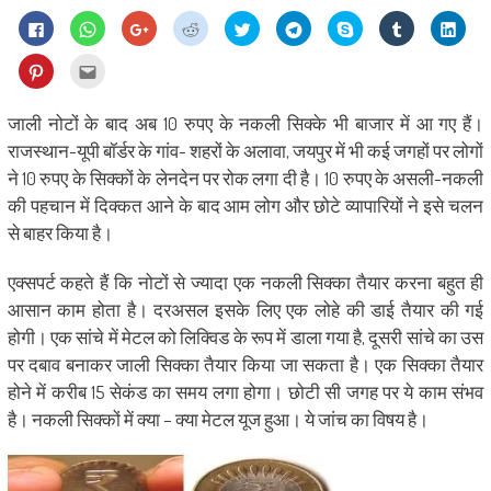
Click
Click
Click
Click
Click
Click
Share
Click
Click
to
to
to
to
to
to
on
to
to
share
share
share
share
share
share
Skype
share
shar
on
on
on
on
on
on
(Opens
on
on
Click
Click
Facebook
WhatsApp
Google+
Reddit
Twitter
Telegram
in
Tumblr
Linke
to
to
(Opens
(Opens
(Opens
(Opens
(Opens
(Opens
new
(Opens
(Ope
share
email
in
in
in
in
in
in
window)
in
in
on
this
new
new
new
new
new
new
new
new
Pinterest
to
जाली नोटों के बाद अब 10 रुपए के नकली सिक्के भी बाजार में आ गए हैं।
window)
window)
window)
window)
window)
window)
window)
wind
(Opens
a
in
friend
राजस्थान-यूपी बॉर्डर के गांव- शहरों के अलावा, जयपुर में भी कई जगहों पर लोगों
new
(Opens
window)
in
ने 10 रुपए के सिक्कों के लेनदेन पर रोक लगा दी है। 10 रुपए के असली-नकली
new
window)
की पहचान में दिक्कत आने के बाद आम लोग और छोटे व्यापारियों ने इसे चलन
से बाहर किया है।
एक्सपर्ट कहते हैं कि नोटों से ज्यादा एक नकली सिक्का तैयार करना बहुत ही
आसान काम होता है। दरअसल इसके लिए एक लोहे की डाई तैयार की गई
होगी। एक सांचे में मेटल को लिक्विड के रूप में डाला गया है, दूसरी सांचे का उस
पर दबाव बनाकर जाली सिक्का तैयार किया जा सकता है। एक सिक्का तैयार
होने में करीब 15 सेकंड का समय लगा होगा। छोटी सी जगह पर ये काम संभव
है। नकली सिक्कों में क्या – क्या मेटल यूज हुआ। ये जांच का विषय है।