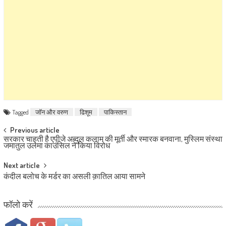
Tagged
जॉन और वरुण
ढिशूम
पाकिस्तान
Post navigation
Previous article
सरकार चाहती है एपीजे अब्‍दुल कलाम की मूर्ती और स्मारक बनवाना, मुस्लिम संस्था
जमातुल उलेमा काउंसिल ने किया विरोध
Next article
कंदील बलोच के मर्डर का असली क़ातिल आया सामने
फॉलो करें