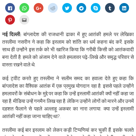
Click
Click
Click
Click
Click
Click
Share
Click
Click
to
to
to
to
to
to
on
to
to
share
share
share
share
share
share
Skype
share
shar
on
on
on
on
on
on
(Opens
on
on
Click
Click
Facebook
WhatsApp
Google+
Reddit
Twitter
Telegram
in
Tumblr
Linke
to
to
(Opens
(Opens
(Opens
(Opens
(Opens
(Opens
new
(Opens
(Ope
share
email
in
in
in
in
in
in
window)
in
in
on
this
new
new
new
new
new
new
new
new
Pinterest
to
नई दिल्ली:
बांग्‍लादेश की राजधानी ढाका में हुए आतंकी हमले पर लेखिका
window)
window)
window)
window)
window)
window)
window)
wind
(Opens
a
in
friend
तस्‍लीमा नसरीन ने कहा कि इस्लाम को शांति का धर्म कहना बंद करें. इसके
new
(Opens
window)
in
साथ ही उन्होंने इस तर्क को भी खारिज किया कि गरीबी किसी को आतंकवादी
new
window)
बना देती है. हमले को अंजाम देने वाले हमलावर पढ़े-लिखे और समृद्ध परिवार से
वास्ता रखने वाले थे.
कई ट्वीट करते हुए तस्लीमा ने सलीम समद का हवाला देते हुए कहा कि
बांग्लादेश का वैश्विक आतंक में एक प्रमुख योगदान रहा है. इससे पहले उन्‍होंने
हमलावरों के संबोधन के मुद्दे पर कहा कि उन्‍हें इस्‍लामी आतंकी क्‍यों नहीं कहा जा
रहा है. मीडिया उन्‍हें गनमैन लिख रहा है. लेकिन उन्‍होंने लोगों को मारने और उनमें
दहशत फैलाने से पहले अल्‍लाहू अकबर का नारा लगाया. क्‍या उन्‍हें इस्‍लामी
आतंकी नहीं कहा जाना चाहिए था?.
तस्‍लीमा कई बार इस्‍लाम को लेकर कड़ी टिप्‍पणियां कर चुकी हैं. इसके चलते