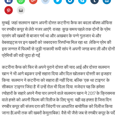
to
to
to
to
to
to
on
to
to
share
share
share
share
share
share
Skype
share
shar
on
on
on
on
on
on
(Opens
on
on
Click
Click
Facebook
WhatsApp
Google+
Reddit
Twitter
Telegram
in
Tumblr
Linke
to
to
(Opens
(Opens
(Opens
(Opens
(Opens
(Opens
new
(Opens
(Ope
share
email
in
in
in
in
in
in
window)
in
in
on
this
new
new
new
new
new
new
new
new
Pinterest
to
मुम्बई: जहां सलमान खान अपनी दोस्त कटरीना कैफ का बदला बॉक्स ऑफिस
window)
window)
window)
window)
window)
window)
window)
wind
(Opens
a
in
friend
पर रणबीर कपूर से लेते नजर आएंगे. वजहः कुछ समय पहले तक दोनों के प्रेम
new
(Opens
window)
in
प्रसंग की खबरों से बाजार गर्म था और अखबार के पन्ने गुलजार थे और
new
window)
वेबसाइट्स पर इन खबरों को जबरदस्त रिस्पॉन्स मिल रहा था. लेकिन प्रेम की
इस जन्नत में फिल्मों से जुड़ी नाकामी रूपी सांप ने अपनी जगह बना ली और दोनों
प्रेमियों की राहें जुदा हो गईं.
कटरीना कैफ को फिर से अपने पुराने दोस्त की याद आई और दोस्त सलमान
खान ने भी आगे बढ़कर उन्हें सहारा दिया और दिल खोलकर दोस्ती का इजहार
किया. सलमान ने कटरीना को सहारा ही नहीं दिया, बल्कि ‘एक था टाइगर’ के
सीक्वल ‘टाइगर जिंदा है’ में उन्हें रोल भी दिला दिया. मजेदार यह कि हमेशा
त्योहारों के सहारे अपने नैया पार लगाने वाले सलमान खान ने 2017 के क्रिसमस
वाले हफ्ते को अपनी फिल्म की रिलीज के लिए चुना. यही वह हफ्ता है जिस दिन
रणबीर कपूर की संजय दत्त की जिंदगी पर आधारित बायोपिक को रिलीज किया
जाना है(अभी तक की खबरों केमुताबिक). वैसे भी जैसे जब से रणबीर कपूर के पर्दे