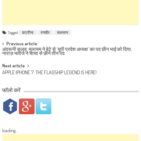
Tagged
कटरीना
रणबीर
सलमान
Post navigation
Previous article
अंदरूनी कलह: मुलायम ने बेटे से ‘यूपी प्रदेश अध्यक्ष’ का पद छीन भाई को दिया,
नाराज़ भतीजे ने चाचा से छीने तीन पद
Next article
APPLE IPHONE 7: THE FLAGSHIP LEGEND IS HERE!
फॉलो करें
loading...