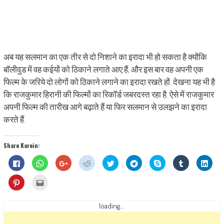
अब यह सलमान का एक तीर से दो निशाने का इरादा भी हो सकता है क्योंकि
बॉलीवुड में वह कईयों को ठिकाने लगाते आए हैं, और इस बार वह अपनी एक
फिल्म के जरिये दो लोगों को ठिकाने लगाने का इरादा रखते हों. देखना यह भी है
कि राजकुमार हिरानी की फिल्मों का रिकॉर्ड जबरदस्त रहा है. ऐसे में राजकुमार
अपनी फिल्म की तारीख आगे बढ़ाते हैं या फिर सलमान से उलझने का इरादा
करते हैं.
Share Karein:
Click
Click
Click
Click
Click
Click
Share
Click
Click
to
to
to
to
to
to
on
to
to
share
share
share
share
share
share
Skype
share
shar
on
on
on
on
on
on
(Opens
on
on
Click
Click
Facebook
WhatsApp
Google+
Reddit
Twitter
Telegram
in
Tumblr
Linke
to
to
(Opens
(Opens
(Opens
(Opens
(Opens
(Opens
new
(Opens
(Ope
share
email
in
in
in
in
in
in
window)
in
in
on
this
new
new
new
new
new
new
new
new
Pinterest
to
loading...
window)
window)
window)
window)
window)
window)
window)
wind
(Opens
a
in
friend
new
(Opens