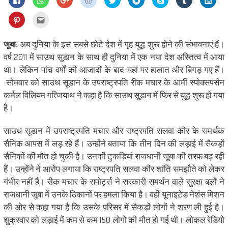
to
to
to
to
to
to
on
to
to
share
share
share
share
share
share
Skype
share
shar
on
on
on
on
on
on
(Opens
on
on
Click
Click
Facebook
WhatsApp
Google+
Reddit
Twitter
Telegram
in
Tumblr
Linke
to
to
(Opens
(Opens
(Opens
(Opens
(Opens
(Opens
new
(Opens
(Ope
share
email
in
in
in
in
in
in
window)
in
in
on
this
new
new
new
new
new
new
new
new
Pinterest
to
जूबा:
अब दुनिया के इस सबसे छोटे देश में गृह युद्ध शुरू होने की संभावनाएं हैं।
window)
window)
window)
window)
window)
window)
window)
wind
(Opens
a
in
friend
वर्ष 2011 में साउथ सूडान के साथ ही दुनिया में एक नया देश अस्तित्‍व में आया
new
(Opens
window)
in
था। लेकिन पांच वर्षों की आजादी के बाद यहां पर हालात और बिगड़ गए हैं।
new
window)
सोमवार को साउथ सूडान के उपराष्ट्रपति रीक मचार के आर्मी स्‍पोक्‍सपर्सन
कर्नल विलियम गत्जियाथ ने कहा है कि साउथ सूडान में फिर से युद्ध शुरू हो गया
है।
साउथ सूडान में उपराष्ट्रपति मचार और राष्ट्रपति सलवा कीर के समर्थक
सैनिक आपस में लड़ रहे हैं। उन्‍होंने बताया कि तीन दिन की लड़ाई में सैकड़ों
सैनिकों की मौत हो चुकी है। उनकी टुकड़ियां राजधानी जूबा की तरफ बढ़ रही
हैं। उन्होंने ने आरोप लगाया कि राष्ट्रपति सलवा कीर शांति समझौते को लेकर
गंभीर नहीं हैं। रीक मचार के सपोर्ट्स ने सरकारी समर्थन वाले सुरक्षा बलों ने
राजधानी जूबा में उनके ठिकानों पर हमला किया है। वहीं यूनाइटेड नेशंस मिशन
की ओर से कहा गया है कि उसके परिसर में सैकड़ों लोगों ने शरण ली हुई है।
शुक्रवार को लड़ाई में कम से कम 150 लोगों की मौत हो गई थी। लोकल रेडियो