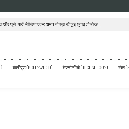
ात और घूसे, गोदी मीडिया एंकर अमन चोपड़ा की हुई धुनाई तो बौखला गया बीजेपी प्रवक
ws, Latest News in Hindi, Breaking
ve, पढ़ें देश और दुनिया की ताजा ख़बरें
L)
बॉलीवुड (BOLLYWOOD)
टेक्नोलॉजी (TECHNOLOGY)
खेल (