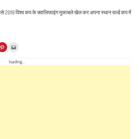
से 2019 विश्व कप के क्वालिफाइंग मुकाबले खेल कर अपना स्थान वर्ल्ड कप में
k
Click
Click
to
to
re
share
email
on
this
kedIn
Pinterest
to
loading...
ens
(Opens
a
in
friend
w
new
(Opens
dow)
window)
in
new
window)