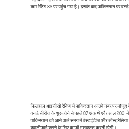
(Opens
(Opens
(Opens
(Opens
(Opens
(Opens
new
(Opens
(Op
in
in
in
in
in
in
window)
in
in
कम रेटिंग 86 पर पहुंच गया है। इसके बाद पाकिस्तान पर वर्ल्
new
new
new
new
new
new
new
ne
window)
window)
window)
window)
window)
window)
window)
win
फिलहाल आइसीसी रैंकिंग में पाकिस्तान आठवें नंबर पर मौजूद वे
वनडे सीरीज के शुरू होने से पहले 87 अंक थे और साल 2001 में
पाकिस्तान को आने वाले समय में वेस्टइंडीज और ऑस्ट्रेलिया
क्वालीफाई करने के लिए काफी मशक्कत करनी होगी।