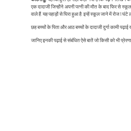
(Opens
(Opens
(Opens
(Opens
(Opens
(Opens
new
(Opens
(Op
in
in
in
in
in
in
window)
in
in
एक दादाजी जिन्होंने अपनी पत्नी की मौत के बाद फिर से स्कूल ज
new
new
new
new
new
new
new
ne
window)
window)
window)
window)
window)
window)
window)
win
वाले हैं. यह पहाड़ों से घि‍रा हुआ है. इन्हें स्कूल जाने में रोज 
छह बच्चों के पिता और आठ बच्चों के दादाजी दुर्गा कामी पढ़ाई ख
जानिए इनकी पढ़ाई से संबंधित ऐसे बातें जो किसी को भी प्रेरण