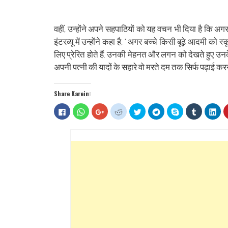
वहीं, उन्होंने अपने सहपाठियों को यह वचन भी दिया है कि अगर 
इंटरव्यू में उन्होंने कहा है, ‘ अगर बच्चे किसी बूढ़े आदमी को स
लिए प्रेरित होते हैं. उनकी मेहनत और लगन को देखते हुए उनके स
अपनी पत्नी की यादों के सहारे वो मरते दम तक सिर्फ पढ़ाई करना च
Share Karein:
Click
Click
Click
Click
Click
Click
Share
Click
Clic
to
to
to
to
to
to
on
to
to
share
share
share
share
share
share
Skype
share
sha
on
on
on
on
on
on
(Opens
on
on
Facebook
WhatsApp
Google+
Reddit
Twitter
Telegram
in
Tumblr
Lin
(Opens
(Opens
(Opens
(Opens
(Opens
(Opens
new
(Opens
(Op
in
in
in
in
in
in
window)
in
in
new
new
new
new
new
new
new
ne
window)
window)
window)
window)
window)
window)
window)
win