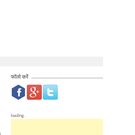
फॉलो करें
loading...
े