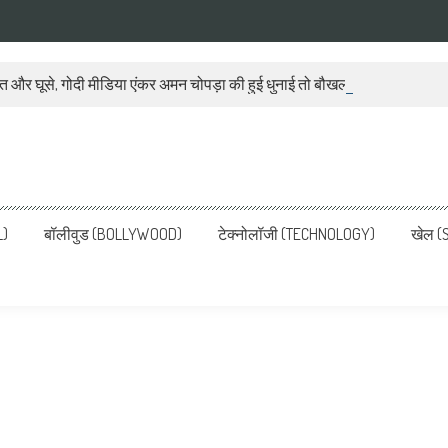
ात और घूसे, गोदी मीडिया एंकर अमन चोपड़ा की हुई धुनाई तो बौखला गया बीजेपी प्रवक
ws, Latest News in Hindi, Breaking
ve, पढ़ें देश और दुनिया की ताजा ख़बरें
L)
बॉलीवुड (BOLLYWOOD)
टेक्नोलॉजी (TECHNOLOGY)
खेल (