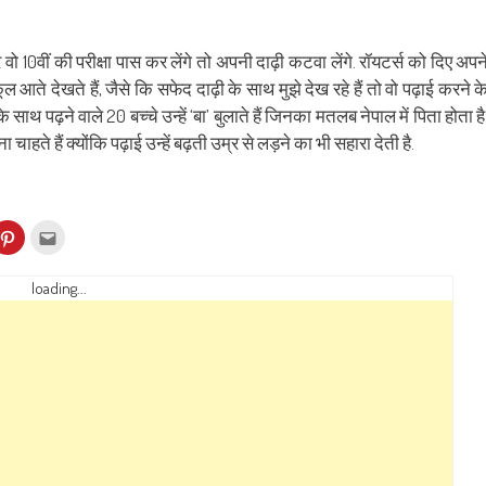
वो 10वीं की परीक्षा पास कर लेंगे तो अपनी दाढ़ी कटवा लेंगे. रॉयटर्स को दिए अपन
्कूल आते देखते हैं, जैसे कि सफेद दाढ़ी के साथ मुझे देख रहे हैं तो वो पढ़ाई करने क
ाथ पढ़ने वाले 20 बच्चे उन्हें ‘बा’ बुलाते हैं जिनका मतलब नेपाल में पिता होता है
ाहते हैं क्योंकि पढ़ाई उन्हें बढ़ती उम्र से लड़ने का भी सहारा देती है.
k
Click
Click
to
to
re
share
email
on
this
kedIn
Pinterest
to
loading...
ens
(Opens
a
in
friend
w
new
(Opens
dow)
window)
in
new
window)