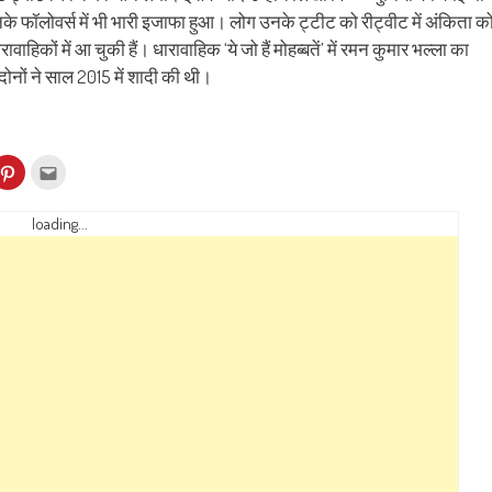
नके फॉलोवर्स में भी भारी इजाफा हुआ। लोग उनके ट्टीट को रीट्वीट में अंकिता क
िकों में आ चुकी हैं। धारावाहिक ‘ये जो हैं मोहब्बतें’ में रमन कुमार भल्ला का
ोनों ने साल 2015 में शादी की थी।
k
Click
Click
to
to
re
share
email
on
this
kedIn
Pinterest
to
loading...
ens
(Opens
a
in
friend
w
new
(Opens
dow)
window)
in
new
window)