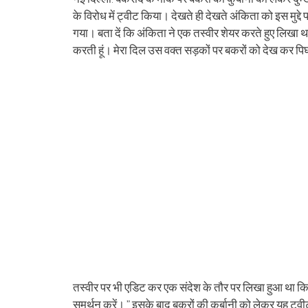
(Opens
(Opens
(Opens
(Opens
(Opens
(Opens
new
(Opens
(Op
in
in
in
in
in
in
window)
in
in
के विरोध में ट्वीट किया। देखते ही देखते अंकिता को इस मुद्द
new
new
new
new
new
new
new
ne
window)
window)
window)
window)
window)
window)
window)
win
गया। बता दें कि अंकिता ने एक तस्वीर शेयर करते हुए लिखा था 
करती हूं। मेरा दिल उस वक्त सड़कों पर बकरों को देख कर पि
तस्वीर पर भी एडिट कर एक संदेश के तौर पर लिखा हुआ था कि –
समर्थन करें। ” इसके बाद बकरों की कुर्बानी को लेकर यह ट्