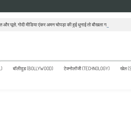
ात और घूसे, गोदी मीडिया एंकर अमन चोपड़ा की हुई धुनाई तो बौखला गया बीजेपी प्रवक
ws, Latest News in Hindi, Breaking
ve, पढ़ें देश और दुनिया की ताजा ख़बरें
L)
बॉलीवुड (BOLLYWOOD)
टेक्नोलॉजी (TECHNOLOGY)
खेल (