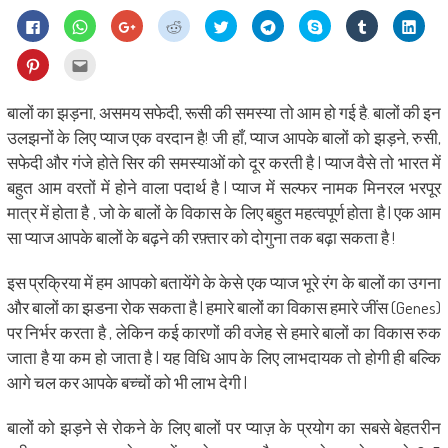
Click
Click
Click
Click
Click
Click
Share
Click
Click
to
to
to
to
to
to
on
to
to
share
share
share
share
share
share
Skype
share
shar
on
on
on
on
on
on
(Opens
on
on
Click
Click
Facebook
WhatsApp
Google+
Reddit
Twitter
Telegram
in
Tumblr
Linke
to
to
(Opens
(Opens
(Opens
(Opens
(Opens
(Opens
new
(Opens
(Ope
share
email
in
in
in
in
in
in
window)
in
in
on
this
new
new
new
new
new
new
new
new
Pinterest
to
बालों का झड़ना, असमय सफेदी, रूसी की समस्या तो आम हो गई है. बालों की इन
window)
window)
window)
window)
window)
window)
window)
wind
(Opens
a
in
friend
उलझनों के लिए प्याज एक वरदान है! जी हाँ, प्याज आपके बालों को झड़ने, रुसी,
new
(Opens
window)
in
सफेदी और गंजे होते सिर की समस्याओं को दूर करती है | प्याज वैसे तो भारत में
new
window)
बहुत आम वरतों में होने वाला पदार्थ है | प्याज में सल्फर नामक मिनरल भरपूर
मात्र में होता है , जो के बालों के विकास के लिए बहुत महत्वपूर्ण होता है | एक आम
सा प्याज आपके बालों के बढ़ने की रफ़्तार को दोगुना तक बढ़ा सकता है !
इस प्रक्रिया में हम आपको बतायेंगे के केसे एक प्याज भूरे रंग के बालों का उगना
और बालों का झडना रोक सकता है | हमारे बालों का विकास हमारे जींस (Genes)
पर निर्भर करता है , लेकिन कई कारणों की वजेह से हमारे बालों का विकास रुक
जाता है या कम हो जाता है | यह विधि आप के लिए लाभदायक तो होगी ही बल्कि
आगे चल कर आपके बच्चों को भी लाभ देगी |
बालों को झड़ने से रोकने के लिए बालों पर प्याज़ के प्रयोग का सबसे बेहतरीन