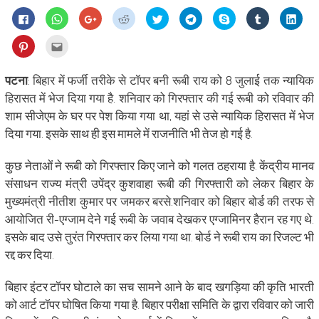
Click
Click
Click
Click
Click
Click
Share
Click
Click
to
to
to
to
to
to
on
to
to
share
share
share
share
share
share
Skype
share
shar
on
on
on
on
on
on
(Opens
on
on
Click
Click
Facebook
WhatsApp
Google+
Reddit
Twitter
Telegram
in
Tumblr
Linke
to
to
(Opens
(Opens
(Opens
(Opens
(Opens
(Opens
new
(Opens
(Ope
share
email
in
in
in
in
in
in
window)
in
in
on
this
new
new
new
new
new
new
new
new
Pinterest
to
पटना
: बिहार में फर्जी तरीके से टॉपर बनी रूबी राय को 8 जुलाई तक न्यायिक
window)
window)
window)
window)
window)
window)
window)
wind
(Opens
a
in
friend
हिरासत में भेज दिया गया है. शनिवार को गिरफ्तार की गई रूबी को रविवार की
new
(Opens
window)
in
शाम सीजेएम के घर पर पेश किया गया था, यहां से उसे न्यायिक हिरासत में भेज
new
window)
दिया गया. इसके साथ ही इस मामले में राजनीति भी तेज हो गई है.
कुछ नेताओं ने रूबी को गिरफ्तार किए जाने को गलत ठहराया है. केंद्रीय मानव
संसाधन राज्य मंत्री उपेंद्र कुशवाहा रूबी की गिरफ्तारी को लेकर बिहार के
मुख्यमंत्री नीतीश कुमार पर जमकर बरसे.शनिवार को बिहार बोर्ड की तरफ से
आयोजित री-एग्जाम देने गई रूबी के जवाब देखकर एग्जामिनर हैरान रह गए थे.
इसके बाद उसे तुरंत गिरफ्तार कर लिया गया था. बोर्ड ने रूबी राय का रिजल्ट भी
रद्द कर दिया.
बिहार इंटर टॉपर घोटाले का सच सामने आने के बाद खगड़िया की कृति भारती
को आर्ट टॉपर घोषित किया गया है. बिहार परीक्षा समिति के द्वारा रविवार को जारी