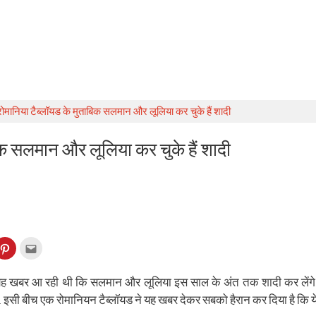
ोमानिया टैब्लॉयड के मुताबिक सलमान और लूलिया कर चुके हैं शादी
िक सलमान और लूलिया कर चुके हैं शादी
k
Click
Click
to
to
re
share
email
on
this
kedIn
Pinterest
to
यह खबर आ रही थी कि सलमान और लूलिया इस साल के अंत तक शादी कर लेंगे
ens
(Opens
a
in
friend
ं. इसी बीच एक रोमानियन टैब्लॉयड ने यह खबर देकर सबको हैरान कर दिया है कि य
w
new
(Opens
dow)
window)
in