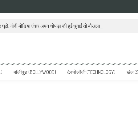
 घूसे, गोदी मीडिया एंकर अमन चोपड़ा की हुई धुनाई तो बौखला गया बीजेपी प्रवक्ता
ws, Latest News in Hindi, Breaking
ve, पढ़ें देश और दुनिया की ताजा ख़बरें
L)
बॉलीवुड (BOLLYWOOD)
टेक्नोलॉजी (TECHNOLOGY)
खेल (