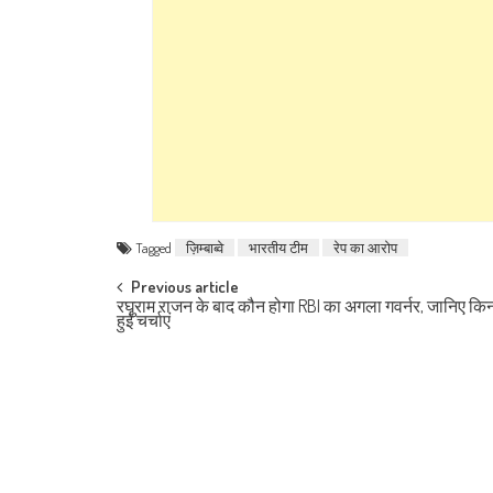
Tagged
ज़िम्बाब्वे
भारतीय टीम
रेप का आरोप
Post navigation
Previous article
रघुराम राजन के बाद कौन होगा RBI का अगला गवर्नर, जानिए कि
हुईं चर्चाएं