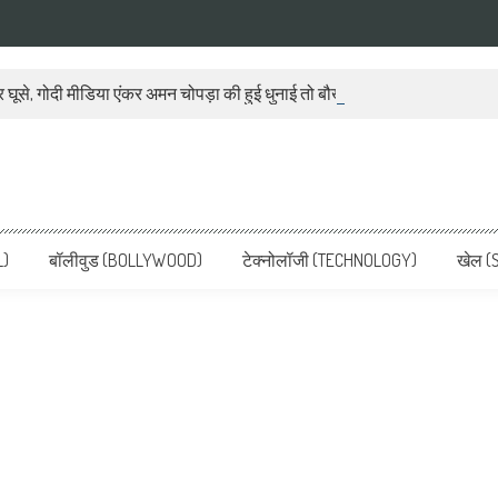
 घूसे, गोदी मीडिया एंकर अमन चोपड़ा की हुई धुनाई तो बौखला गया बीजेपी प्रवक्ता
ws, Latest News in Hindi, Breaking
ve, पढ़ें देश और दुनिया की ताजा ख़बरें
L)
बॉलीवुड (BOLLYWOOD)
टेक्नोलॉजी (TECHNOLOGY)
खेल (