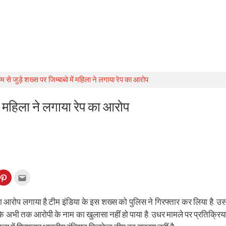
 से जुड़े शख्स पर जिम्बाब्वे में महिला ने लगाया रेप का आरोप
में महिला ने लगाया रेप का आरोप
k
Click
Click
to
to
re
share
email
on
this
kedIn
Pinterest
to
प का आरोप लगाया है.टीम इंडिया के इस शख्स को पुलिस ने गिरफ्तार कर लिया है. उ
ens
(Opens
a
in
friend
ि अभी तक आरोपी के नाम का खुलासा नहीं हो पाया है. उधर मामले पर प्रतिक्रिय
w
new
(Opens
dow)
window)
in