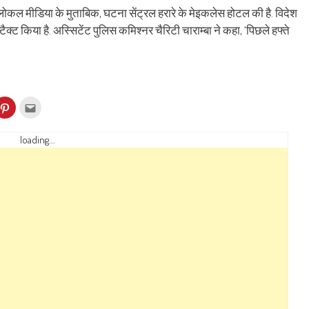
 लोकल मीडिया के मुताबिक, घटना सेंट्रल हरारे के मेइकलेस होटल की है. विदेश
टैक्ट किया है. अस्सिटेंट पुलिस कमिश्नर चैरिटी चाराम्बा ने कहा, ‘पिछले हफ्ते
k
Click
Click
to
to
re
share
email
on
this
kedIn
Pinterest
to
loading...
ens
(Opens
a
in
friend
w
new
(Opens
dow)
window)
in
new
window)