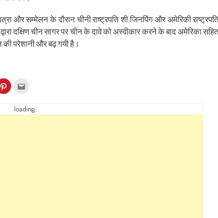
त्रा और सम्मेलन के दौरान चीनी राष्ट्रपति शी जिनपिंग और अमेरिकी राष्ट्रपत
ल द्वारा दक्षिण चीन सागर पर चीन के दावे को अस्वीकार करने के बाद अमेरिका सहि
ीन की परेशानी और बढ़ गयी है।
k
Click
Click
to
to
re
share
email
on
this
kedIn
Pinterest
to
loading...
ens
(Opens
a
in
friend
w
new
(Opens
dow)
window)
in
new
window)