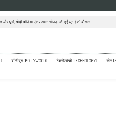
ात और घूसे, गोदी मीडिया एंकर अमन चोपड़ा की हुई धुनाई तो बौखला गया बीजेपी प्रवक
ws, Latest News in Hindi, Breaking
ve, पढ़ें देश और दुनिया की ताजा ख़बरें
L)
बॉलीवुड (BOLLYWOOD)
टेक्नोलॉजी (TECHNOLOGY)
खेल (