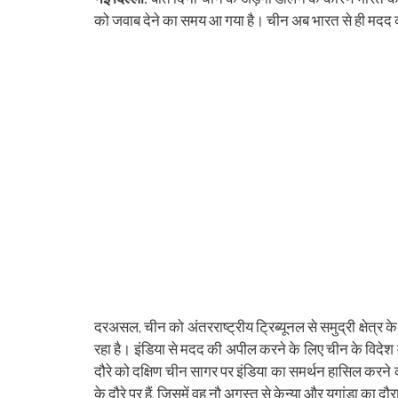
(Opens
(Opens
(Opens
(Opens
(Opens
(Opens
new
(Opens
(Op
in
in
in
in
in
in
window)
in
in
को जवाब देने का समय आ गया है। चीन अब भारत से ही मदद की
new
new
new
new
new
new
new
ne
window)
window)
window)
window)
window)
window)
window)
win
दरअसल, चीन को अंतरराष्‍ट्रीय ट्रिब्‍यूनल से समुद्री क्षे
रहा है। इंडिया से मदद की अपील करने के लिए चीन के विदेश म
दौरे को दक्षिण चीन सागर पर इंडिया का समर्थन हासिल करने की 
के दौरे पर हैं, जिसमें वह नौ अगस्त से केन्या और यूगांडा का दौर