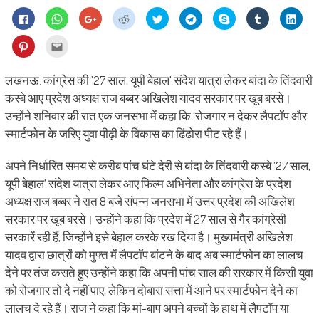
Click
Click
Click
Click
Click
Click
Share
Click
Click
to
to
to
to
to
to
on
to
to
share
share
share
share
share
share
Skype
share
shar
on
on
on
on
on
on
(Opens
on
on
Click
Click
Facebook
WhatsApp
Google+
Reddit
Twitter
Telegram
in
Tumblr
Linke
to
to
(Opens
(Opens
(Opens
(Opens
(Opens
(Opens
new
(Opens
(Ope
share
email
in
in
in
in
in
in
window)
in
in
on
this
new
new
new
new
new
new
new
new
Pinterest
to
लखनऊ: कांग्रेस की ’27 साल, यूपी बेहाल’ संदेश यात्रा लेकर बांदा के तिंदवारी
window)
window)
window)
window)
window)
window)
window)
wind
(Opens
a
in
friend
कस्बे आए प्रदेश अध्यक्ष राज बब्बर अखिलेश यादव सरकार पर खूब बरसे।
new
(Opens
window)
in
उन्होंने शनिवार की रात एक जनसभा में कहा कि ‘रोजगार न देकर लैपटॉप और
new
window)
स्मार्टफोन के जरिए युवा पीढ़ी के विकास का ढिंढोरा पीट रहे हैं।
अपने निर्धारित समय से करीब पांच घंटे देरी से बांदा के तिंदवारी कस्बे ’27 साल,
यूपी बेहाल’ संदेश यात्रा लेकर आए फिल्म अभिनेता और कांग्रेस के प्रदेश
अध्यक्ष राज बब्बर ने रात 8 बजे संपन्न जनसभा में उत्तर प्रदेश की अखिलेश
सरकार पर खूब बरसे। उन्होंने कहा कि प्रदेश में 27 साल से गैर कांग्रेसी
सरकारें रही हैं, जिन्होंने इसे बेहाल करके रख दिया है। मुख्यमंत्री अखिलेश
यादव द्वारा छात्रों को मुफ्त में लैपटॉप बांटने के बाद अब स्मार्टफोन का लालच
देने पर तंज कसते हुए उन्होंने कहा कि अपनी पांच साल की सरकार में किसी युवा
को रोजगार तो दे नहीं पाए, लेकिन दोबारा सत्ता में आने पर स्मार्टफोन देने का
लालच दे रहे हैं। राज ने कहा कि मां-बाप अपने बच्चों के हाथ में लैपटॉप या