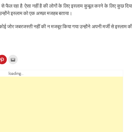
 फैल रहा है. ऐसा नहीं है की लोगों के लिए इस्लाम कुबूल करने के लिए कुछ दिय
तो उन्होंने इस्लाम को एक अच्छा मजहब बताया।
कोई जोर जबरजस्ती नहीं की न मजबूर किया गया उन्होंने अपनी मर्जी से इस्लाम क
k
Click
Click
to
to
re
share
email
on
this
kedIn
Pinterest
to
loading...
ens
(Opens
a
in
friend
w
new
(Opens
dow)
window)
in
new
window)