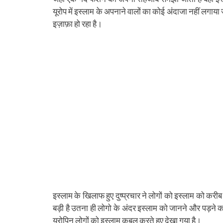
(Opens
(Opens
(Opens
(Opens
(Opens
(Opens
new
(Opens
(Op
in
in
in
in
in
in
window)
in
in
यूरोप में इस्लाम के अपनाने वालों का कोई अंदाजा नहीं लगाया
new
new
new
new
new
new
new
ne
window)
window)
window)
window)
window)
window)
window)
win
इज़ाफ़ा हो रहा है।
इस्लाम के खिलाफ हुए दुष्प्रचार ने लोगों को इस्लाम को क
बड़ी है उतना ही लोगो के अंदर इस्लाम को जानने और पड़ने का
यूरोपिन लोगों को इस्लाम कुबूल करते हुए देखा गया है।