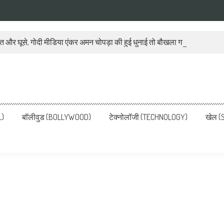
ात और घूसे, गोदी मीडिया एंकर अमन चोपड़ा की हुई धुनाई तो बौखला गया बीजेपी प्रवक
ws, Latest News in Hindi, Breaking
ve, पढ़ें देश और दुनिया की ताजा ख़बरें
L)
बॉलीवुड (BOLLYWOOD)
टेक्नोलॉजी (TECHNOLOGY)
खेल (