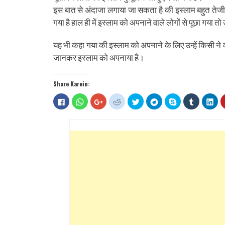
इस बात से अंदाजा लगाया जा सकता है की इस्लाम बहुत तेजी से
गया है हाल ही में इस्लाम को अपनाने वाले लोगों से पूछा गया 
यह भी कहा गया की इस्लाम को अपनाने के लिए उन्हें किसी ने 
जानकर इस्लाम को अपनाया है।
Share Karein:
Click
Click
Click
Click
Click
Click
Share
Click
Clic
to
to
to
to
to
to
on
to
to
share
share
share
share
share
share
Skype
share
sha
on
on
on
on
on
on
(Opens
on
on
Facebook
WhatsApp
Google+
Reddit
Twitter
Telegram
in
Tumblr
Lin
(Opens
(Opens
(Opens
(Opens
(Opens
(Opens
new
(Opens
(Op
in
in
in
in
in
in
window)
in
in
new
new
new
new
new
new
new
ne
window)
window)
window)
window)
window)
window)
window)
win