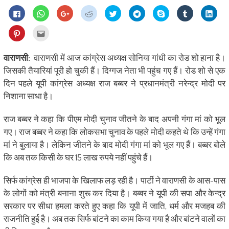
Click
Click
Click
Click
Click
Click
Share
Click
Click
to
to
to
to
to
to
on
to
to
share
share
share
share
share
share
Skype
share
shar
on
on
on
on
on
on
(Opens
on
on
Click
Click
Facebook
WhatsApp
Google+
Reddit
Twitter
Telegram
in
Tumblr
Linke
to
to
(Opens
(Opens
(Opens
(Opens
(Opens
(Opens
new
(Opens
(Ope
share
email
in
in
in
in
in
in
window)
in
in
on
this
new
new
new
new
new
new
new
new
Pinterest
to
वाराणसी:
वाराणसी में आज कांग्रेस अध्यक्ष सोनिया गांधी का रोड शो हाना है।
window)
window)
window)
window)
window)
window)
window)
wind
(Opens
a
in
friend
जिसकी तैयारियां पूरी हो चुकी हैं। दिग्गज नेता भी पहुंच गए हैं। रोड शो से एक
new
(Opens
window)
in
दिन पहले यूपी कांग्रेस अध्यक्ष राज बब्बर ने प्रधानमंत्री नरेन्द्र मोदी पर
new
window)
निशाना साधा है।
राज बब्बर ने कहा कि पीएम मोदी चुनाव जीतने के बाद अपनी गंगा मां को भूल
गए। राज बब्बर ने कहा कि लोकसभा चुनाव के पहले मोदी कहते थे कि उन्हें गंगा
मां ने बुलाया है। लेकिन जीतने के बाद मोदी गंगा मां को भूल गए हैं। बब्बर बोले
कि अब तक किसी के घर 15 लाख रुपये नहीं पहुंचे हैं।
सिर्फ कांग्रेस ही भाजपा के खिलाफ लड़ रही है। पार्टी ने वाराणसी के आस-पास
के लोगों को मंत्री बनाना शुरू कर दिया है। बब्बर ने यूपी की सपा और केन्द्र
सरकार पर सीधा हमला करते हुए कहा कि यूपी में जाति, धर्म और मजहब की
राजनीति हुई है। अब तक सिर्फ बांटने का काम किया गया है और बांटने वालों का