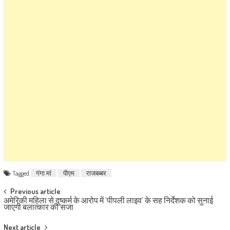
Tagged
गंगा मां
पीएम
राजबब्बर
Post navigation
Previous article
अमेरिकी महिला से दुष्कर्म के आरोप में ‘पीपली लाइव’ के सह निर्देशक को सुनाई
जाएगी बलात्कार की सजा
Next article