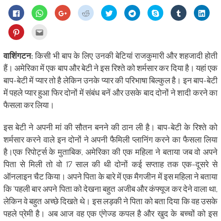
Click
Click
Click
Click
Click
Click
Share
Click
Click
to
to
to
to
to
to
on
to
to
share
share
share
share
share
share
Skype
share
shar
on
on
on
on
on
on
(Opens
on
on
Click
Click
Facebook
WhatsApp
Google+
Reddit
Twitter
Telegram
in
Tumblr
Linke
to
to
(Opens
(Opens
(Opens
(Opens
(Opens
(Opens
new
(Opens
(Ope
share
email
in
in
in
in
in
in
window)
in
in
on
this
new
new
new
new
new
new
new
new
Pinterest
to
वाशिंगटन:
किसी भी बाप के लिए उनकी बेटियां राजकुमारी और शहजादी होती
window)
window)
window)
window)
window)
window)
window)
wind
(Opens
a
in
friend
हैं। अमेरिका में एक बाप और बेटी ने इस रिश्ते को शर्मसार कर दिया है। यहां एक
new
(Opens
window)
in
बाप-बेटी में प्यार तो है लेकिन उनके प्यार की परिभाषा बिल्कुल है। इन बाप-बेटी
new
window)
में पहले प्यार हुआ फिर दोनों में संबंध बनें और उसके बाद दोनों ने शादी करने का
फैसला कर लिया।
इस बेटी ने अपनी मां की सौतन बनने की ठान ली है। बाप-बेटी के रिश्ते को
शर्मसार करने वाले इन दोनों ने अपनी फैमिली प्लानिंग करने का फैसला लिया
है।एक रिपोर्ट्स के मुताबिक, अमेरिका की एक महिला ने बताया जब वो अपने
पिता से मिली तो वो 17 साल की थी दोनों कई सप्ताह तक एक-दूसरे से
ऑनलाइन चैट किया। अपने पिता के बारे में एक मैगजीन में इस महिला ने बताया
कि ‘पहली बार अपने पिता को देखना बहुत अजीब और कंफ्यूज कर देने वाला था,
लेकिन वे बहुत अच्छे दिखते थे। इस लड़की ने पिता को बता दिया कि वह उसके
पहले प्रेमी है। अब आज वह एक एंगेज्ड कपल है और खुद के बच्चों को इस