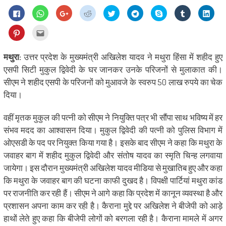
Click
Click
Click
Click
Click
Click
Share
Click
Click
to
to
to
to
to
to
on
to
to
share
share
share
share
share
share
Skype
share
shar
on
on
on
on
on
on
(Opens
on
on
Click
Click
Facebook
WhatsApp
Google+
Reddit
Twitter
Telegram
in
Tumblr
Linke
to
to
(Opens
(Opens
(Opens
(Opens
(Opens
(Opens
new
(Opens
(Ope
share
email
in
in
in
in
in
in
window)
in
in
on
this
new
new
new
new
new
new
new
new
Pinterest
to
मथुरा:
उत्तर प्रदेश के मुख्यमंत्री अखिलेश यादव ने मथुरा हिंसा में शहीद हुए
window)
window)
window)
window)
window)
window)
window)
wind
(Opens
a
in
friend
एसपी सिटी मुकुल द्विवेदी के घर जानकर उनके परिजनों से मुलाकात की।
new
(Opens
window)
in
सीएम ने शहीद एसपी के परिजनों को मुआवजे के स्वरुप 50 लाख रुपये का चेक
new
window)
दिया।
वहीं मृतक मुकुल की पत्नी को सीएम ने नियुक्ति पत्र भी सौंपा साथ भविष्य में हर
संभव मदद का आश्वासन दिया। मुकुल द्विवेदी की पत्नी को पुलिस विभाग में
ओएसडी के पद पर नियुक्त किया गया है। इसके बाद सीएम ने कहा कि मथुरा के
जवाहर बाग में शहीद मुकुल द्विवेदी और संतोष यादव का स्मृति चिन्ह लगवाया
जायेगा। इस दौरान मुख्यमंत्री अखिलेश यादव मीडिया से मुखातिब हुए और कहा
कि मथुरा के जवाहर बाग की घटना काफी दुखद है। विपक्षी पार्टियां मथुरा कांड
पर राजनीति कर रही हैं। सीएम ने आगे कहा कि प्रदेश में कानून व्यवस्था है और
प्रशासन अपना काम कर रही है। कैराना मुद्दे पर अखिलेश ने बीजेपी को आड़े
हाथों लेते हुए कहा कि बीजेपी लोगों को बरगला रही है। कैराना मामले में अगर