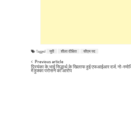
Tagged
यूपी
शीला दीक्षित
सीएम पद
Post navigation
Previous article
प्रियंका के भाई सिद्धार्थ के खिलाफ हुई एफआईआर दर्ज, नो-स्मो
में हुक्का परोसने का आरोप