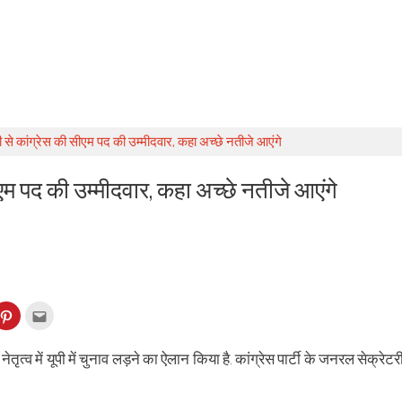
पी से कांग्रेस की सीएम पद की उम्मीदवार, कहा अच्छे नतीजे आएंगे
ीएम पद की उम्मीदवार, कहा अच्छे नतीजे आएंगे
k
Click
Click
to
to
re
share
email
on
this
kedIn
Pinterest
to
े नेतृत्व में यूपी में चुनाव लड़ने का ऐलान किया है. कांग्रेस पार्टी के जनरल सेक्रेटर
ens
(Opens
a
in
friend
w
new
(Opens
dow)
window)
in