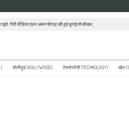
 घूसे, गोदी मीडिया एंकर अमन चोपड़ा की हुई धुनाई तो बौखला गया बीजेपी प्रवक्ता
ws, Latest News in Hindi, Breaking
ve, पढ़ें देश और दुनिया की ताजा ख़बरें
L)
बॉलीवुड (BOLLYWOOD)
टेक्नोलॉजी (TECHNOLOGY)
खेल (