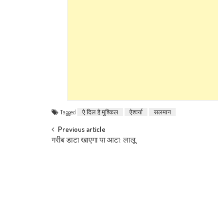
Tagged
ऐ दिल है मुश्किल
ऐश्वर्या
सलमान
Post navigation
Previous article
गरीब डाटा खाएगा या आटा: लालू