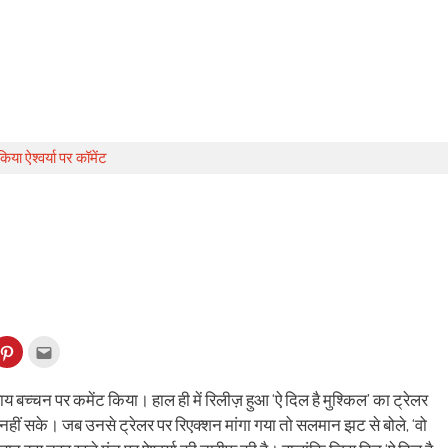
या ऐश्वर्या पर कॉमेंट
k
Click
Click
to
to
re
share
email
on
this
kedIn
Pinterest
to
 राय बच्चन पर कमेंट किया। हाल ही में रिलीज़ हुआ ‘ऐ दिल है मुश्किल’ का ट्रेलर
ens
(Opens
a
in
friend
ीं सके। जब उनसे ट्रेलर पर रिएक्शन मांगा गया तो सलमान झट से बोले, ‘वो
w
new
(Opens
dow)
window)
in