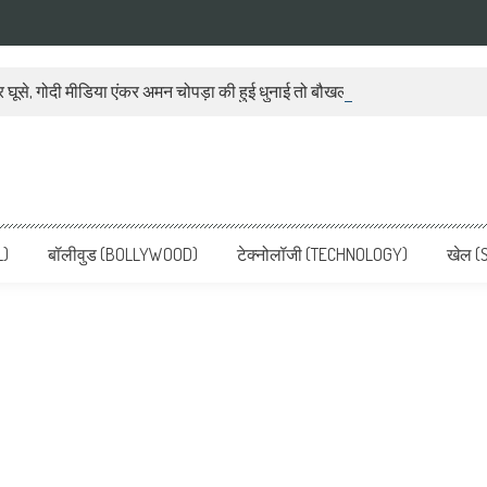
 घूसे, गोदी मीडिया एंकर अमन चोपड़ा की हुई धुनाई तो बौखला गया बीजेपी प्रवक्ता
ws, Latest News in Hindi, Breaking
ve, पढ़ें देश और दुनिया की ताजा ख़बरें
L)
बॉलीवुड (BOLLYWOOD)
टेक्नोलॉजी (TECHNOLOGY)
खेल (