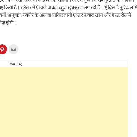
िए किया है। ट्रेलर में ऐश्वर्या वाकई बहुत खूबसूरत लग रही हैं। ‘ऐ दिल है मुश्किल’ मे
वर्या, अनुष्का, रणबीर के अलावा पाकिस्तानी एक्टर फवाद खान और गेस्ट रोल में
ीज़ होगी।
k
Click
Click
to
to
re
share
email
on
this
kedIn
Pinterest
to
loading...
ens
(Opens
a
in
friend
w
new
(Opens
dow)
window)
in
new
window)