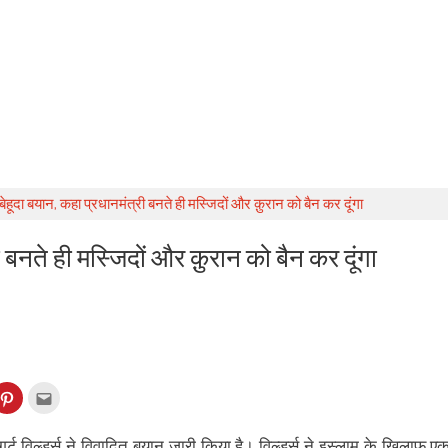
ेहूदा बयान, कहा प्रधानमंत्री बनते ही मस्जिदों और क़ुरान को बैन कर दूंगा
 बनते ही मस्जिदों और क़ुरान को बैन कर दूंगा
k
Click
Click
to
to
re
share
email
on
this
kedIn
Pinterest
to
गर्ट विल्‍डर्स ने विवादित बयान जारी किया है। विल्‍डर्स ने इस्‍लाम के खिलाफ ए