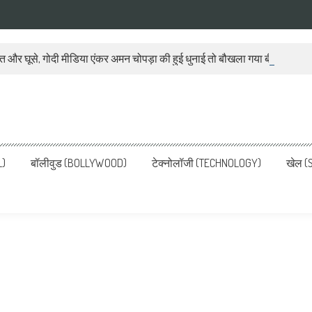
ात और घूसे, गोदी मीडिया एंकर अमन चोपड़ा की हुई धुनाई तो बौखला गया बीजेपी प्रवक
ws, Latest News in Hindi, Breaking
ve, पढ़ें देश और दुनिया की ताजा ख़बरें
L)
बॉलीवुड (BOLLYWOOD)
टेक्नोलॉजी (TECHNOLOGY)
खेल (