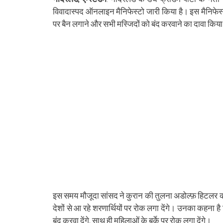
(Opens
(Opens
(Opens
(Opens
(Opens
(Opens
new
(Opens
(Op
in
in
in
in
in
in
window)
in
in
विवादास्‍पद ऑनलाइन मैनि‍फेस्‍टो जारी किया है। इस मैनिफेस्‍टो मे
new
new
new
new
new
new
new
ne
window)
window)
window)
window)
window)
window)
window)
win
पर बैन लगाने और सभी मस्जिदों को बंद करवाने का दावा किया
इस समय मौजूदा सांसद ने कुरान की तुलना अडोल्फ़ हिटलर की ब
देशों से आ रहे शरणार्थियों पर रोक लगा देंगे। उनका कहना है
बंद करवा देंगे, साथ ही महिलाओं के बुर्के पर रोक लगा देंगे।