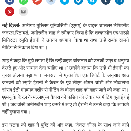
to
to
to
to
to
to
on
to
to
share
share
share
share
share
share
Skype
share
shar
on
on
on
on
on
on
(Opens
on
on
Click
Click
Facebook
WhatsApp
Google+
Reddit
Twitter
Telegram
in
Tumblr
Linke
to
to
(Opens
(Opens
(Opens
(Opens
(Opens
(Opens
new
(Opens
(Ope
share
email
in
in
in
in
in
in
window)
in
in
on
this
new
new
new
new
new
new
new
new
Pinterest
to
नई दिल्ली:
अलीगढ मुस्लिम यूनिवर्सिटी (एएमयू) के वाइस चांसलर लेफ्टिनेंट
window)
window)
window)
window)
window)
window)
window)
wind
(Opens
a
in
friend
जनरल(रिटायर्ड) जमीरुद्दीन शाह ने स्वीकार किया है कि तत्कालीन एचआरडी
new
(Opens
window)
in
मिनिस्टर स्मृति ईरानी ने उनका अपमान किया था तथा उन्हें सबके सामने
new
window)
मीटिंग से निकाल दिया था ।
शाह ने कहा कि मुझे लगता है कि उन्‍हें वाइस चांसलर्स को उनकी उम्र व अनुभव
देखते हुए और सम्‍मान देना चाहिए था।” उन्‍होंने बताया कि उन्‍हें भी ईरानी का
गुस्‍सा झेलना पड़ा था। जनसत्ता में प्रकाशित एक रिपोर्ट के अनुसार आठ
जनवरी को स्‍मृति ईरानी ने केरल के पूर्व सीएम ओमन चांडी और लोकसभा
सांसद ईटी मोहम्‍मद बशीर से मीटिंग के दौरान शाह को बाहर जाने को कहा था।
एएमयू के केरल के मल्‍लापुरम कैंपस की फंडिंग को लेकर यह मीटिंग बुलाई गई
थी। जब वीसी जमीरुद्दीन शाह कमरे में आए तो ईरानी ने उनसे कहा कि आपको
नहीं बुलाया गया।
इस घटना की शाह ने पुष्टि की और कहा, ”केरल सीएम के साथ जाने वाले