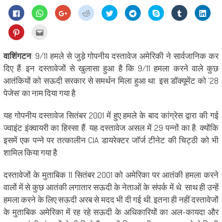
Click
Click
Click
Click
Click
Click
Share
Click
Click
to
to
to
to
to
to
on
to
to
share
share
share
share
share
share
Skype
share
shar
on
on
on
on
on
on
(Opens
on
on
Click
Click
Facebook
WhatsApp
Google+
Reddit
Twitter
Telegram
in
Tumblr
Linke
to
to
(Opens
(Opens
(Opens
(Opens
(Opens
(Opens
new
(Opens
(Ope
share
email
in
in
in
in
in
in
window)
in
in
on
this
new
new
new
new
new
new
new
new
Pinterest
to
वाशिंगटन
: 9/11 हमले से जुड़े गोपनीय दस्तावेज अमेरिकी ने सार्वजानिक कर
window)
window)
window)
window)
window)
window)
window)
wind
(Opens
a
in
friend
दिए हैं. इन दस्तावेजों से खुलासा हुआ है कि 9/11 हमला करने वाले कुछ
new
(Opens
window)
in
आतंकियों को सऊदी सरकार से समर्थन मिला हुआ था. इस डॉक्यूमेंट को ’28
new
window)
पेजेस’ का नाम दिया गया है.
यह गोपनीय दस्तावेज सितंबर 2001 में हुए हमले के बाद कांग्रेस द्वारा की गई
ज्वाइंट इंक्वायरी का हिस्सा हैं. यह दस्तावेज असल में 29 पन्नों का है. क्योंकि
इसमें एक पन्ने पर तत्कालीन CIA डायरेक्टर जॉर्ज टीनेट की चिट्ठी को भी
शामिल किया गया है.
दस्तावेजों के मुताबिक 11 सितंबर 2001 को अमेरिका पर आतंकी हमला करने
वालों में से कुछ आतंकी लगातार सऊदी के नेताओं के संपर्क में थे. साथ ही उन्हें
हमला करने के लिए सऊदी अरब से मदद भी दी गई थी. इतना ही नहीं दस्तावेजों
के मुताबिक अमेरिका में रह रहे सऊदी के अधिकारियों का अल-कायदा और