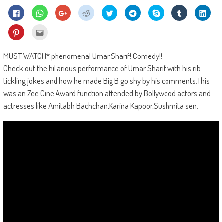
Click
Click
Click
Click
Click
Click
Share
Click
Click
to
to
to
to
to
to
on
to
to
share
share
share
share
share
share
Skype
share
shar
on
on
on
on
on
on
(Opens
on
on
Click
Click
Facebook
WhatsApp
Google+
Reddit
Twitter
Telegram
in
Tumblr
Linke
to
to
(Opens
(Opens
(Opens
(Opens
(Opens
(Opens
new
(Opens
(Ope
share
email
in
in
in
in
in
in
window)
in
in
on
this
new
new
new
new
new
new
new
new
Pinterest
to
MUST WATCH* phenomenal Umar Sharif! Comedy!!
window)
window)
window)
window)
window)
window)
window)
wind
(Opens
a
in
friend
Check out the hillarious performance of Umar Sharif with his rib
new
(Opens
window)
in
tickling jokes and how he made Big B go shy by his comments.This
new
window)
was an Zee Cine Award function attended by Bollywood actors and
actresses like Amitabh Bachchan,Karina Kapoor,Sushmita sen.