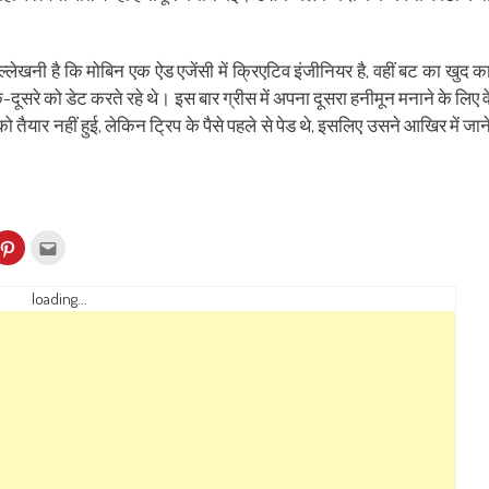
ेखनी है कि मोबिन एक ऐड एजेंसी में क्रिएटिव इंजीनियर है, वहीं बट का खुद क
दूसरे को डेट करते रहे थे। इस बार ग्रीस में अपना दूसरा हनीमून मनाने के लिए व
को तैयार नहीं हुई, लेकिन ट्रिप के पैसे पहले से पेड थे, इसलिए उसने आखिर में जान
k
Click
Click
to
to
re
share
email
on
this
kedIn
Pinterest
to
loading...
ens
(Opens
a
in
friend
w
new
(Opens
dow)
window)
in
new
window)