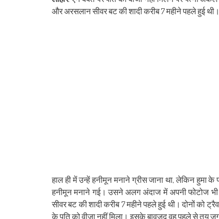
(Opens
(Opens
(Opens
(Opens
(Opens
(Opens
new
(Opens
(Op
in
in
in
in
in
in
window)
in
in
और अरसलान सीवर बट की शादी करीब 7 महीने पहले हुई थी। दोनो
new
new
new
new
new
new
new
ne
window)
window)
window)
window)
window)
window)
window)
win
हाल ही में उन्हें हनीमून मनाने ग्रीस जाना था, लेकिन हुमा
हनीमून मनाने गई। उसने अलग अंदाज में अपनी फोटोज भी श
सीवर बट की शादी करीब 7 महीने पहले हुई थी। दोनों को ट्रैवलिं
के पति को वीजा नहीं मिला। इसके बावजूद वह पहले से तय ज