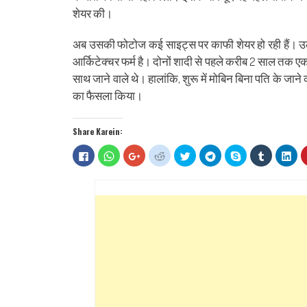
शेयर की।
अब उसकी फोटोज कई साइट्स पर काफी शेयर हो रही हैं। उल्‍ल
आर्किटेक्चर फर्म है। दोनों शादी से पहले करीब 2 साल तक एक-
साथ जाने वाले थे। हालांकि, शुरू में मोबिन बिना पति के जाने 
का फैसला किया।
Share Karein:
Click
Click
Click
Click
Click
Click
Share
Click
Clic
to
to
to
to
to
to
on
to
to
share
share
share
share
share
share
Skype
share
sha
on
on
on
on
on
on
(Opens
on
on
Facebook
WhatsApp
Google+
Reddit
Twitter
Telegram
in
Tumblr
Lin
(Opens
(Opens
(Opens
(Opens
(Opens
(Opens
new
(Opens
(Op
in
in
in
in
in
in
window)
in
in
new
new
new
new
new
new
new
ne
window)
window)
window)
window)
window)
window)
window)
win