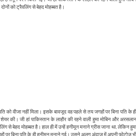
ens
(Opens
a
in
friend
ं को ट्रैवलिंग से बेहद मोहब्‍बत है।
w
new
(Opens
dow)
window)
in
new
window)
 के पति को वीजा नहीं मिला। इसके बावजूद वह पहले से तय जगहों पर बिना पति के ह
ेयर की। जी हां पाकिस्‍तान के लाहौर की रहने वाली हुमा मोबिन और अरसला
ग से बेहद मोहब्‍बत है। हाल ही में उन्हें हनीमून मनाने ग्रीस जाना था, लेकिन हुम
गहों पर बिना पति के ही हनीमून मनाने गई। उसने अलग अंदाज में अपनी फोटोज भ