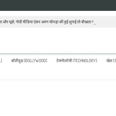
ात और घूसे, गोदी मीडिया एंकर अमन चोपड़ा की हुई धुनाई तो बौखला गया बीजेपी प्रवक
ws, Latest News in Hindi, Breaking
ve, पढ़ें देश और दुनिया की ताजा ख़बरें
L)
बॉलीवुड (BOLLYWOOD)
टेक्नोलॉजी (TECHNOLOGY)
खेल (