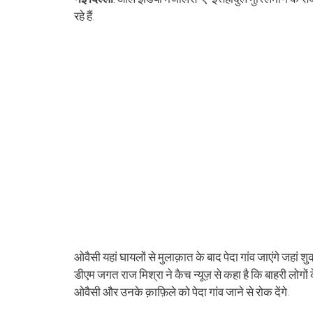
(Opens
(Opens
(Opens
(Opens
(Opens
(Opens
new
(Opens
(Op
in
in
in
in
in
in
window)
in
in
रहे हैं.
new
new
new
new
new
new
new
ne
window)
window)
window)
window)
window)
window)
window)
win
ओवैसी यहां घायलों से मुलाक़ात के बाद पेदा गांव जाएंगे जहां श
डीएम जगत राज मिश्रा ने कैच न्यूज़ से कहा है कि बाहरी लोगों
ओवैसी और उनके क़ाफ़िले को पेदा गांव जाने से रोक देंगे.