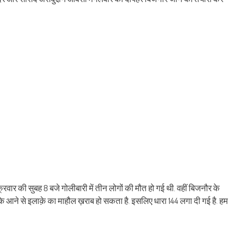
ens
(Opens
a
in
friend
w
new
(Opens
dow)
window)
in
new
window)
ुक्रवार की सुबह 8 बजे गोलीबारी में तीन लोगों की मौत हो गई थी. वहीं बिजनौर के
 के आने से इलाक़े का माहौल ख़राब हो सकता है. इसलिए धारा 144 लगा दी गई है. हम