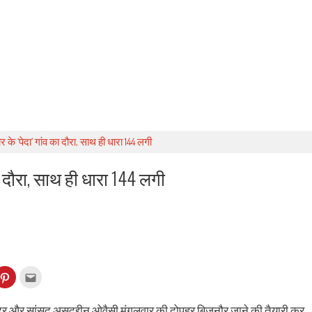
े ‘पेदा’ गांव का दौरा, साथ ही धारा 144 लगी
 दौरा, साथ ही धारा 144 लगी
k
Click
Click
to
to
re
share
email
on
this
kedIn
Pinterest
to
दर और सांसद असदुद्दीन ओवैसी मंगलवार की दोपहर बिजनौर जाने की तैयारी कर