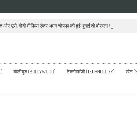
ात और घूसे, गोदी मीडिया एंकर अमन चोपड़ा की हुई धुनाई तो बौखला गया बीजेपी प्रवक
ws, Latest News in Hindi, Breaking
ve, पढ़ें देश और दुनिया की ताजा ख़बरें
L)
बॉलीवुड (BOLLYWOOD)
टेक्नोलॉजी (TECHNOLOGY)
खेल (