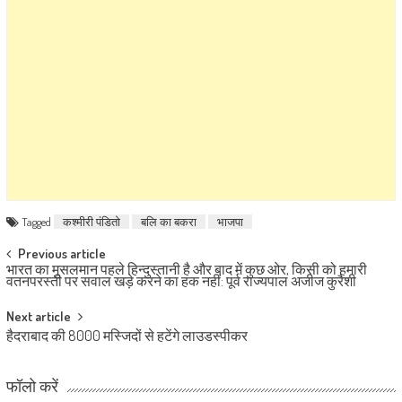
Tagged
कश्मीरी पंडितो
बलि का बकरा
भाजपा
Post navigation
Previous article
भारत का मुसलमान पहले हिन्दुस्तानी है और बाद में कुछ ओर, किसी को हमारी
वतनपरस्ती पर सवाल खड़े करने का हक नहीं: पूर्व राज्यपाल अजीज कुरैशी
Next article
हैदराबाद की 8000 मस्जिदों से हटेंगे लाउडस्पीकर
फॉलो करें