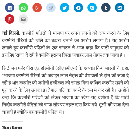
Click
Click
Click
Click
Click
Click
Share
Click
Click
to
to
to
to
to
to
on
to
to
share
share
share
share
share
share
Skype
share
shar
on
on
on
on
on
on
(Opens
on
on
Click
Click
Facebook
WhatsApp
Google+
Reddit
Twitter
Telegram
in
Tumblr
Linke
to
to
(Opens
(Opens
(Opens
(Opens
(Opens
(Opens
new
(Opens
(Ope
share
email
in
in
in
in
in
in
window)
in
in
on
this
new
new
new
new
new
new
new
new
Pinterest
to
नई दिल्ली:
कश्मीरी पंडितो ने भाजपा पर अपने सपनों को सच करने के लिए
window)
window)
window)
window)
window)
window)
window)
wind
(Opens
a
in
friend
कश्मीरी पंडितों को ‘बलि का बकरा’ बनाने का आरोप लगाया है। यह आरोप
new
(Opens
window)
in
लगाते हुये कश्मीरी पंडितों के एक संगठन ने आज कहा कि पार्टी समुदाय को
new
window)
इसलिए ‘सजा’ दे रही है क्योंकि इसका रिश्ता जवाहर लाल नेहरू तक जाता है।
सिटीजन फॉर पीस एंड हॉरमोनी (सीएफपीएच) के अध्यक्ष किंग भारती ने कहा,
‘‘भाजपा कश्मीरी पंडितों को जवाहर लाल नेहरू की वंशावली से होने की सजा दे
रही है और कश्मीर की जमीनी हकीकत को समझे बिना कथित कश्मीर सपने को
पूरा करने के लिए उनका इस्तेमाल बलि का बकरे के रूप में कर रही है। उन्होंने
कहा कि कश्मीरी पंडितों को लेकर भाजपा का रवैया यह दर्शाता है कि पार्टी
निर्दोष कश्मीरी पंडितों को साफ तौर पर नेहरू द्वारा किये गये ‘भूलों’ की सजा देना
चाहती है क्योंकि वह कश्मीरी पंडित थे।
Share Karein: