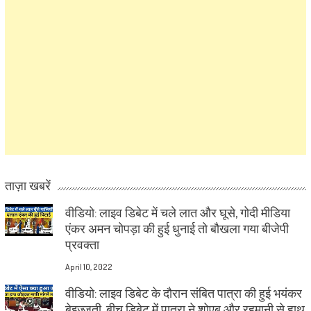
ताज़ा खबरें
वीडियो: लाइव डिबेट में चले लात और घूसे, गोदी मीडिया
एंकर अमन चोपड़ा की हुई धुनाई तो बौखला गया बीजेपी
प्रवक्ता
April 10, 2022
वीडियो: लाइव डिबेट के दौरान संबित पात्रा की हुई भयंकर
बेइज्जती, बीच डिबेट में पात्रा ने शोएब और रहमानी से हाथ