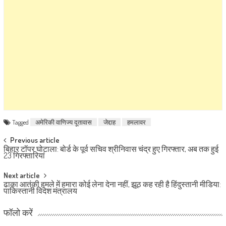
Tagged
अमेरिकी वाणिज्य दूतावास
जेद्दाह
हमलावर
Post navigation
Previous article
बिहार टॉपर घोटाला: बोर्ड के पूर्व सचिव श्रीनिवास चंद्र हुए गिरफ्तार, अब तक हुई
23 गिरफ्तारियां
Next article
ढाका आतंकी हमले में हमारा कोई लेना देना नहीं, झूठ कह रही है हिंदुस्तानी मीडिया:
पाकिस्तानी विदेश मंत्रालय
फॉलो करें