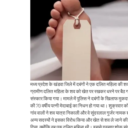
(Opens
(Opens
(Opens
(Opens
(Opens
(Opens
new
(Opens
(Op
in
in
in
in
in
in
window)
in
in
new
new
new
new
new
new
new
ne
window)
window)
window)
window)
window)
window)
window)
win
मध्य प्रदेश के खंडवा जिले में दबंगों ने एक दलित महिला की
ग्रामीण दलित महिला के शव को खेत पर रखकर धरने पर बैठ 
संस्कार किया गया। मामले में पुलिस ने दबंगों के खिलाफ मुकद
की 70 वर्षीय पत्नी मेदाबाई का निधन हो गया था। शुक्रवार
गांव वालों ने शव यात्रा निकाली और वे सुंदरलाल गुर्जर नाम
अन्य सदस्यों ने इसका विरोध किया और खेत से शव ले जाने की अ
दिया, क्योंकि वह एक दलित महिला थी। इससे गुस्साए शोक सं