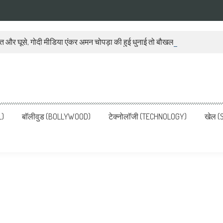
ात और घूसे, गोदी मीडिया एंकर अमन चोपड़ा की हुई धुनाई तो बौखला गया बीजेपी प्रवक
ws, Latest News in Hindi, Breaking
ve, पढ़ें देश और दुनिया की ताजा ख़बरें
L)
बॉलीवुड (BOLLYWOOD)
टेक्नोलॉजी (TECHNOLOGY)
खेल (