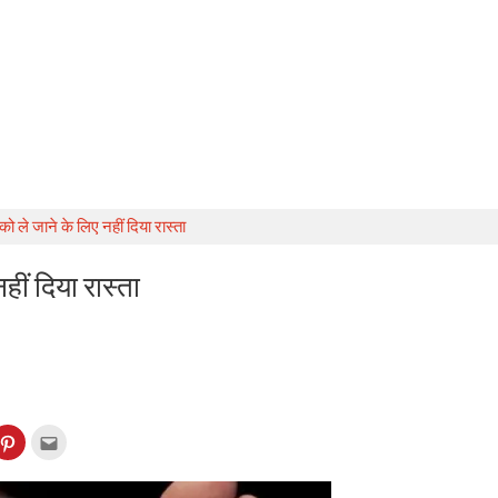
 ले जाने के लिए नहीं दिया रास्ता
ीं दिया रास्ता
k
Click
Click
to
to
re
share
email
on
this
kedIn
Pinterest
to