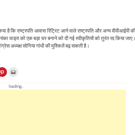
ह किया है कि राष्ट्रपति आवास रिट्रिट आने वाले राष्ट्रपति और अन्य वीवीआईपी क
रियंका वाड्रा को एक बड़ा घर बनाने को दी गई स्वीकृतियों को तुरंत रद्द किया जाए
ंग्रेस अध्यक्ष सोनिया गांधी की मुश्किलें बढ़ सकती है।
k
Click
Click
to
to
re
share
email
on
this
kedIn
Pinterest
to
loading...
ens
(Opens
a
in
friend
w
new
(Opens
dow)
window)
in
new
window)