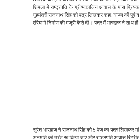
(Opens
(Opens
(Opens
(Opens
(Opens
(Opens
new
(Opens
(Op
in
in
in
in
in
in
window)
in
in
शिमला में राष्ट्रपति के ग्रीष्मकालिन आवास के पास प्रियं
new
new
new
new
new
new
new
ne
window)
window)
window)
window)
window)
window)
window)
win
गृहमंत्री राजनाथ सिंह को पत्र लिखकर कहा, ‘राज्य की पूर्व
एरिया में निर्माण की मंजूरी कैसे दी।’ पत्र में भारद्वाज ने साथ
सुरेश भारद्वाज ने राजनाथ सिंह को 5 पेज का पत्र लिखकर मांग
अनुमति को तुरंत रद्द किया जाए और राष्ट्रपति आवास रिट्रीट के