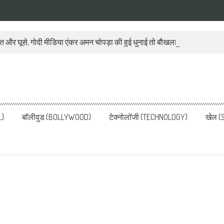
ात और घूसे, गोदी मीडिया एंकर अमन चोपड़ा की हुई धुनाई तो बौखला गया बीजेपी प्रवक
ws, Latest News in Hindi, Breaking
ve, पढ़ें देश और दुनिया की ताजा ख़बरें
L)
बॉलीवुड (BOLLYWOOD)
टेक्नोलॉजी (TECHNOLOGY)
खेल (