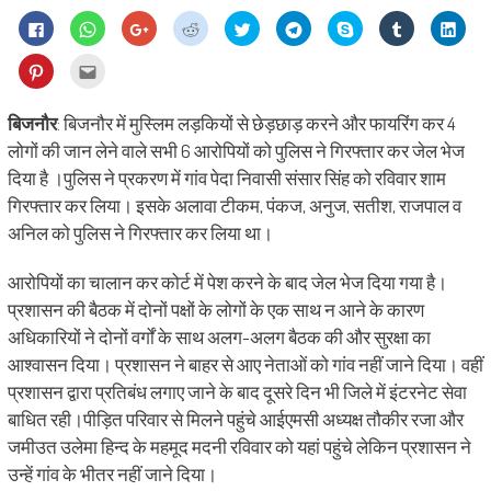
Click
Click
Click
Click
Click
Click
Share
Click
Click
to
to
to
to
to
to
on
to
to
share
share
share
share
share
share
Skype
share
shar
on
on
on
on
on
on
(Opens
on
on
Click
Click
Facebook
WhatsApp
Google+
Reddit
Twitter
Telegram
in
Tumblr
Linke
to
to
(Opens
(Opens
(Opens
(Opens
(Opens
(Opens
new
(Opens
(Ope
share
email
in
in
in
in
in
in
window)
in
in
on
this
new
new
new
new
new
new
new
new
Pinterest
to
बिजनौर
: बिजनौर में मुस्लिम लड़कियों से छेड़छाड़ करने और फायरिंग कर 4
window)
window)
window)
window)
window)
window)
window)
wind
(Opens
a
in
friend
लोगों की जान लेने वाले सभी 6 आरोपियों को पुलिस ने गिरफ्तार कर जेल भेज
new
(Opens
window)
in
दिया है ।पुलिस ने प्रकरण में गांव पेदा निवासी संसार सिंह को रविवार शाम
new
window)
गिरफ्तार कर लिया। इसके अलावा टीकम, पंकज, अनुज, सतीश, राजपाल व
अनिल को पुलिस ने गिरफ्तार कर लिया था।
आरोपियों का चालान कर कोर्ट में पेश करने के बाद जेल भेज दिया गया है।
प्रशासन की बैठक में दोनों पक्षों के लोगों के एक साथ न आने के कारण
अधिकारियों ने दोनों वर्गों के साथ अलग-अलग बैठक की और सुरक्षा का
आश्वासन दिया। प्रशासन ने बाहर से आए नेताओं को गांव नहीं जाने दिया। वहीं
प्रशासन द्वारा प्रतिबंध लगाए जाने के बाद दूसरे दिन भी जिले में इंटरनेट सेवा
बाधित रही।पीड़ित परिवार से मिलने पहुंचे आईएमसी अध्यक्ष तौकीर रजा और
जमीउत उलेमा हिन्द के महमूद मदनी रविवार को यहां पहुंचे लेकिन प्रशासन ने
उन्हें गांव के भीतर नहीं जाने दिया।