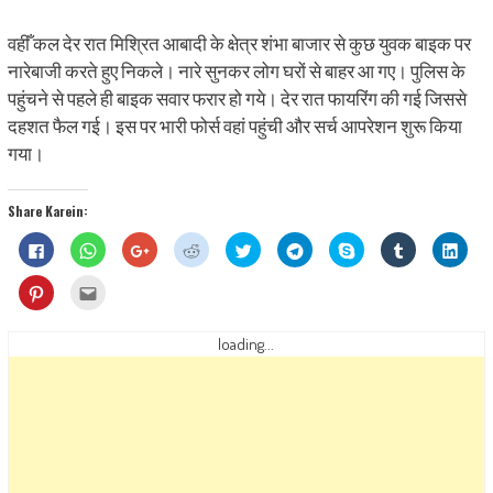
वहीँ कल देर रात मिश्रित आबादी के क्षेत्र शंभा बाजार से कुछ युवक बाइक पर
नारेबाजी करते हुए निकले। नारे सुनकर लोग घरों से बाहर आ गए। पुलिस के
पहुंचने से पहले ही बाइक सवार फरार हो गये। देर रात फायरिंग की गई जिससे
दहशत फैल गई। इस पर भारी फोर्स वहां पहुंची और सर्च आपरेशन शुरू किया
गया।
Share Karein:
Click
Click
Click
Click
Click
Click
Share
Click
Click
to
to
to
to
to
to
on
to
to
share
share
share
share
share
share
Skype
share
shar
on
on
on
on
on
on
(Opens
on
on
Click
Click
Facebook
WhatsApp
Google+
Reddit
Twitter
Telegram
in
Tumblr
Linke
to
to
(Opens
(Opens
(Opens
(Opens
(Opens
(Opens
new
(Opens
(Ope
share
email
in
in
in
in
in
in
window)
in
in
on
this
new
new
new
new
new
new
new
new
Pinterest
to
loading...
window)
window)
window)
window)
window)
window)
window)
wind
(Opens
a
in
friend
new
(Opens
window)
in
new
window)