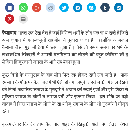
Click
Click
Click
Click
Click
Click
Share
Click
Click
to
to
to
to
to
to
on
to
to
share
share
share
share
share
share
Skype
share
shar
on
on
on
on
on
on
(Opens
on
on
Click
Click
Facebook
WhatsApp
Google+
Reddit
Twitter
Telegram
in
Tumblr
Linke
to
to
(Opens
(Opens
(Opens
(Opens
(Opens
(Opens
new
(Opens
(Ope
share
email
in
in
in
in
in
in
window)
in
in
on
this
new
new
new
new
new
new
new
new
Pinterest
to
फैज़ाबाद
: भारत एक ऐसा देश है जहाँ विभिन्न धर्मों के लोग एक साथ रहते है जिसे
window)
window)
window)
window)
window)
window)
window)
wind
(Opens
a
in
friend
आम जुबान में गंगा-जमुनी तहज़ीब से पुकारा जाता है। हालाँकि आजकल
new
(Opens
window)
in
कैराना जैसा मुद्दा मीडिया में छाया हुआ है। वैसे तो समय समय पर धर्म के
new
window)
तथाकथित ठेकेदारों ने आपसी मेलमिलाप को तोड़ने की बहुत कोशिश की है
लेकिन हिन्दुस्तानी जनता के आगे सब बेकार हुआ।
कुछ दिनों के मनमुटाव के बाद लोग फिर एक होकर रहने लग जाते है। पाक
रमजान के मौके पर फैजाबाद में भी ऐसी ही गंगा जमुनी तहजीब की मिसाल देखने
को मिली, जब सिख समाज के गुरुद्वारे में अजान की सदाएं गूंजीं और पूरी शिद्दत से
मुस्लिम समाज के लोगों ने नमाज पढ़ी और इफ्तार किया। इस मौके पर बड़ी
तादाद में सिख समाज के लोगों के साथ हिंदू समाज के लोग भी गुरुद्वारे में मौजूद
रहे।
बृहस्पतिवार कि देर शाम फैजाबाद शहर के खिड़की अली बेग क्षेत्र स्थित