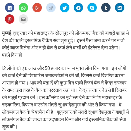
Click
Click
Click
Click
Click
Click
Share
Click
Click
to
to
to
to
to
to
on
to
to
share
share
share
share
share
share
Skype
share
shar
on
on
on
on
on
on
(Opens
on
on
Click
Click
Facebook
WhatsApp
Google+
Reddit
Twitter
Telegram
in
Tumblr
Linke
to
to
(Opens
(Opens
(Opens
(Opens
(Opens
(Opens
new
(Opens
(Ope
share
email
in
in
in
in
in
in
window)
in
in
on
this
new
new
new
new
new
new
new
new
Pinterest
to
मुम्बई
: शुक्रवार को महाराष्ट्र के सोलापुर की लोकमंगल बैंक की बाश्री शाखा में
window)
window)
window)
window)
window)
window)
window)
wind
(Opens
a
in
friend
देश की पहली इस्लामिक बैंकिंग सेवा शुरू हुई। इसमें पैसा जमा करने पर न तो
new
(Opens
window)
in
कोई ब्याज मिलेगा और न ही बैंक से कर्ज लेने वालों को इंटरेस्ट देना पड़ेगा।
new
window)
पहले दिन ही
12 लोगों को एक लाख और 50 हजार का ब्याज मुक्त लोन दिया गया। इन लोगों
को कर्ज देने की शिफारिस जमाकर्ताओं ने की थी, जिससे कर्ज वितरित करना
आसान हो गया। आप को बता दें की कुछ दिन पहले रिजर्व बैंक ने केंद्र सरकार
के समक्ष इस तरह के बैंक का प्रस्‍ताव रखा था। केंद्र सरकार ने इसे 11 सितंबर
को मंजूरी प्रदान की। इस कॉन्सेप्ट को मूर्त रूप देने का निर्णय महाराष्ट्र के
सहकारिता, विपणन व उद्योग मंत्री सुभाष देशमुख की और से किया गया। वे
लोकमंगल बैंक के चेयरमैन भी हैं। शुक्रवार को मंत्री सुभाष देशमुख ने बाश्री में
लोकमंगल बैंक की शाखा का उद्घाटन किया और यहीं इस्लामिक बैंक की सेवा
शुरू की।