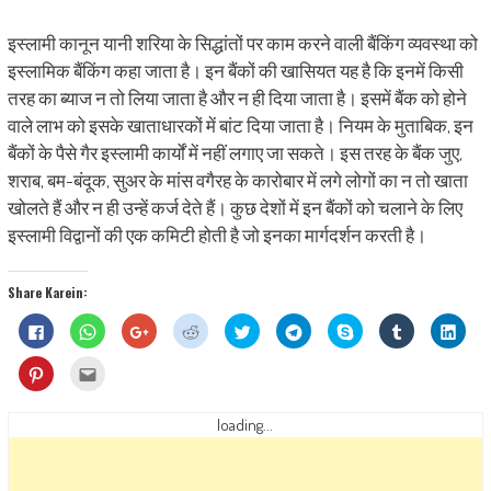
इस्लामी कानून यानी शरिया के सिद्धांतों पर काम करने वाली बैंकिंग व्यवस्था को
इस्लामिक बैंकिंग कहा जाता है। इन बैंकों की खासियत यह है कि इनमें किसी
तरह का ब्याज न तो लिया जाता है और न ही दिया जाता है। इसमें बैंक को होने
वाले लाभ को इसके खाताधारकों में बांट दिया जाता है। नियम के मुताबिक, इन
बैंकों के पैसे गैर इस्लामी कार्यों में नहीं लगाए जा सकते। इस तरह के बैंक जुए,
शराब, बम-बंदूक, सुअर के मांस वगैरह के कारोबार में लगे लोगों का न तो खाता
खोलते हैं और न ही उन्हें कर्ज देते हैं। कुछ देशों में इन बैंकों को चलाने के लिए
इस्लामी विद्वानों की एक कमिटी होती है जो इनका मार्गदर्शन करती है।
Share Karein:
Click
Click
Click
Click
Click
Click
Share
Click
Click
to
to
to
to
to
to
on
to
to
share
share
share
share
share
share
Skype
share
shar
on
on
on
on
on
on
(Opens
on
on
Click
Click
Facebook
WhatsApp
Google+
Reddit
Twitter
Telegram
in
Tumblr
Linke
to
to
(Opens
(Opens
(Opens
(Opens
(Opens
(Opens
new
(Opens
(Ope
share
email
in
in
in
in
in
in
window)
in
in
on
this
new
new
new
new
new
new
new
new
Pinterest
to
loading...
window)
window)
window)
window)
window)
window)
window)
wind
(Opens
a
in
friend
new
(Opens
window)
in
new