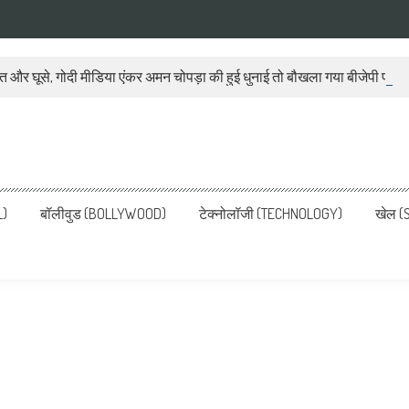
ात और घूसे, गोदी मीडिया एंकर अमन चोपड़ा की हुई धुनाई तो बौखला गया बीजेपी प्रवक
ws, Latest News in Hindi, Breaking
ve, पढ़ें देश और दुनिया की ताजा ख़बरें
L)
बॉलीवुड (BOLLYWOOD)
टेक्नोलॉजी (TECHNOLOGY)
खेल (