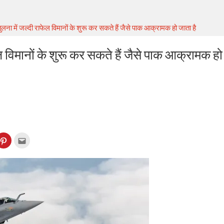
लना में जल्दी राफेल विमानों के शुरू कर सकते हैं जैसे पाक आक्रामक हो जाता है
ल विमानों के शुरू कर सकते हैं जैसे पाक आक्रामक हो
k
Click
Click
to
to
re
share
email
on
this
kedIn
Pinterest
to
ens
(Opens
a
in
friend
w
new
(Opens
dow)
window)
in
new
window)