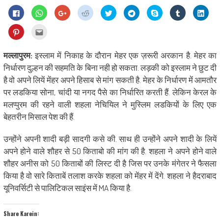
Click
Click
Click
Click
Click
Click
Share
Click
Click
to
to
to
to
to
to
on
to
to
share
share
share
share
share
share
Skype
share
shar
on
on
on
on
on
on
(Opens
on
on
Click
Click
Facebook
WhatsApp
Google+
Reddit
Twitter
Telegram
in
Tumblr
Linke
to
to
(Opens
(Opens
(Opens
(Opens
(Opens
(Opens
new
(Opens
(Ope
share
email
in
in
in
in
in
in
window)
in
in
on
this
new
new
new
new
new
new
new
new
Pinterest
to
मल्लापुरम:
इस्लाम में निकाह के दौरान मेहर एक ज़रूरी अरकान है. मेहर का
window)
window)
window)
window)
window)
window)
window)
wind
(Opens
a
in
friend
निर्धारण दुल्हन की सहमति के बिना नही हो सकता. लड़की को इस्लाम ने छुट दी
new
(Opens
window)
in
है वो अपने लियें मेंहर अपने हिसाब से मांग सकती है. मेहर के निर्धारण में आमतौर
new
window)
पर लडकिया सोना, चांदी या नगद पैसे का निर्धारित करती हैं. लेकिन केरल के
मलप्पुरम की रहने वाली शहला नेचियिल ने मुस्लिम लडकियों के लिए एक
बेहतरीन मिसाल पेश की हैं.
उन्होंने अपनी शादी बड़ी सादगी कसे की. साथ ही उन्होंने अपने शादी के लियें
अपने होने वाले शौहर से 50 किताबो की मांग की है. शहला ने अपने होने वाले
शौहर अनीस को 50 किताबों की लिस्ट दी है जिस पर उनके मंगेतर ने फैसला
किया है वो सारे किताबें तलाश करके शहला को मेंहर में देंगे. शहला ने हैदराबाद
यूनिवर्सिटी से पालिटिकल साइंस में MA किया है.
Share Karein: