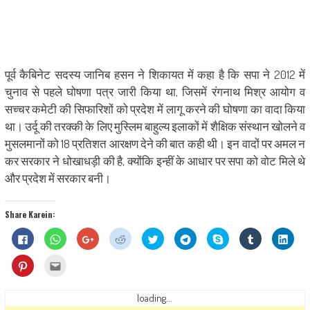
पूर्व कैबिनेट सदस्य जानिब हसन ने शिकायत में कहा है कि सपा ने 2012 में
चुनाव से पहले घोषणा पत्र जारी किया था, जिसमें रंगनाथ मिश्र आयोग व
सच्चर कमेटी की सिफारिशों को प्रदेश में लागू करने की घोषणा का वादा किया
था। उर्दू की तरक्की के लिए मुस्लिम बाहुल्य इलाकों में शैक्षिक संस्थान खोलने व
मुसलमानों को 18 प्रतिशत आरक्षण देने की बात कही थी। इन वादों पर अमल न
कर सरकार ने धोखाधड़ी की है, क्योंकि इन्हीं के आधार पर सपा को वोट मिले थे
और प्रदेश में सरकार बनी।
Share Karein:
Click
Click
Click
Click
Click
Click
Share
Click
Click
to
to
to
to
to
to
on
to
to
share
share
share
share
share
share
Skype
share
shar
on
on
on
on
on
on
(Opens
on
on
Click
Click
Facebook
WhatsApp
Google+
Reddit
Twitter
Telegram
in
Tumblr
Linke
to
to
(Opens
(Opens
(Opens
(Opens
(Opens
(Opens
new
(Opens
(Ope
share
email
in
in
in
in
in
in
window)
in
in
on
this
new
new
new
new
new
new
new
new
Pinterest
to
loading...
window)
window)
window)
window)
window)
window)
window)
wind
(Opens
a