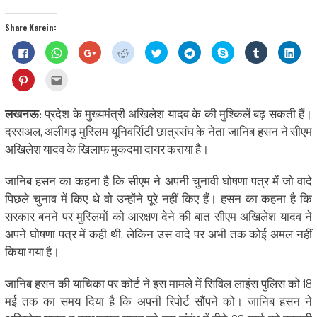
Share Karein:
Click
Click
Click
Click
Click
Click
Share
Click
Click
to
to
to
to
to
to
on
to
to
share
share
share
share
share
share
Skype
share
shar
on
on
on
on
on
on
(Opens
on
on
Click
Click
Facebook
WhatsApp
Google+
Reddit
Twitter
Telegram
in
Tumblr
Linke
to
to
(Opens
(Opens
(Opens
(Opens
(Opens
(Opens
new
(Opens
(Ope
share
email
in
in
in
in
in
in
window)
in
in
on
this
new
new
new
new
new
new
new
new
Pinterest
to
लखनऊ:
प्रदेश के मुख्यमंत्री अखिलेश यादव के की मुश्किलें बढ़ सकती हैं।
window)
window)
window)
window)
window)
window)
window)
wind
(Opens
a
in
friend
दरसअल, अलीगढ़ मुस्लिम यूनिवर्सिटी छात्रसंघ के नेता जानिब हसन ने सीएम
new
(Opens
window)
in
अखिलेश यादव के खिलाफ मुकदमा दायर कराया है।
new
window)
जानिब हसन का कहना है कि सीएम ने अपनी चुनावी घोषणा पत्र में जो वादे
पिछले चुनाव में किए थे वो उन्होंने पूरे नहीं किए हैं। हसन का कहना है कि
सरकार बनने पर मुस्लिमों को आरक्षण देने की बात सीएम अखिलेश यादव ने
अपने घोषणा पत्र में कही थी, लेकिन उस वादे पर अभी तक कोई अमल नहीं
किया गया है।
जानिब हसन की याचिका पर कोर्ट ने इस मामले में सिविल लाइंस पुलिस को 18
मई तक का समय दिया है कि अपनी रिपोर्ट सौंपने को। जानिब हसन ने