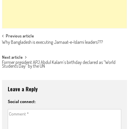
Post navigation
Previous article
Why Bangladesh is executing Jamaat-e-Islami leaders???
Next article
Former president APJ Abdul Kalam’s birthday declared as “World
Students Day” by the UN
Leave a Reply
Social connect: