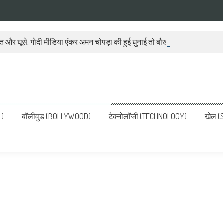
ात और घूसे, गोदी मीडिया एंकर अमन चोपड़ा की हुई धुनाई तो बौखला गया बीजेपी प्रवक
ws, Latest News in Hindi, Breaking
ve, पढ़ें देश और दुनिया की ताजा ख़बरें
L)
बॉलीवुड (BOLLYWOOD)
टेक्नोलॉजी (TECHNOLOGY)
खेल (