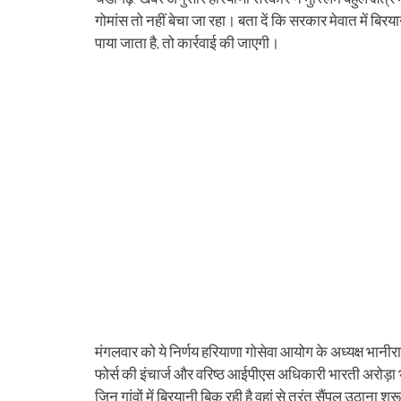
(Opens
(Opens
(Opens
(Opens
(Opens
(Opens
new
(Opens
(Op
in
in
in
in
in
in
window)
in
in
गोमांस तो नहीं बेचा जा रहा। बता दें कि सरकार मेवात में बिरय
new
new
new
new
new
new
new
ne
window)
window)
window)
window)
window)
window)
window)
win
पाया जाता है, तो कार्रवाई की जाएगी।
मंगलवार को ये निर्णय हरियाणा गोसेवा आयोग के अध्‍यक्ष भानी
फोर्स की इंचार्ज और वरिष्‍ठ आईपीएस अधिकारी भारती अरोड़ा भ
जिन गांवों में बिरयानी बिक रही है वहां से तुरंत सैंपल उठाना श