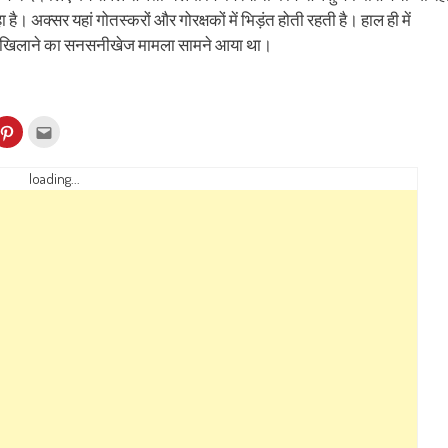
ै। अक्सर यहां गोतस्‍करों और गोरक्षकों में भिड़ंत होती रहती है। हाल ही में
गोबर खिलाने का सनसनीखेज मामला सामने आया था।
k
Click
Click
to
to
re
share
email
on
this
kedIn
Pinterest
to
loading...
ens
(Opens
a
in
friend
w
new
(Opens
dow)
window)
in
new
window)