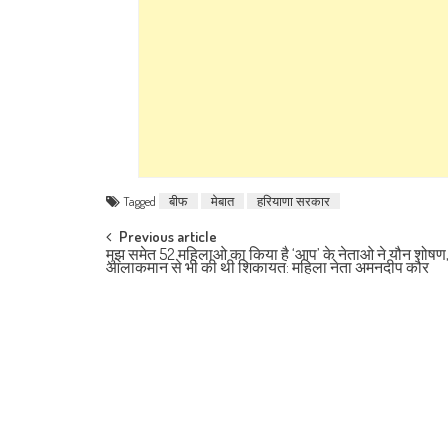
Tagged
बीफ
मेबात
हरियाणा सरकार
Post navigation
Previous article
मुझ समेत 52 महिलाओ का किया है ‘आप’ के नेताओ ने यौन शोषण, प
आलाकमान से भी की थी शिकायत: महिला नेता अमनदीप कौर