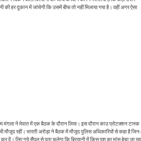
ens
(Opens
a
in
friend
ानी की हर दुकान में जांचेगी कि उसमें बीफ तो नहीं मिलाया गया है। वहीं अगर ऐसा
w
new
(Opens
dow)
window)
in
new
window)
राम मंगला ने मेवात में एक बैठक के दौरान लिया। इस दौरान काउ प्रोटक्‍शन टास्‍क
ी मौजूद रहीं। भारती अरोड़ा ने बैठक में मौजूद पुलिस अधिकारियों से कहा है जिन
ुरू कर दें। लिए गये सैंपल से पता चलेगा कि बिरयानी में किस पशु का मांस बेचा जा रह