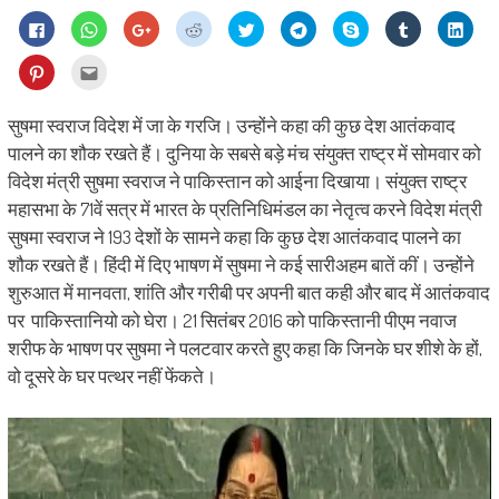
Click
Click
Click
Click
Click
Click
Share
Click
Click
to
to
to
to
to
to
on
to
to
share
share
share
share
share
share
Skype
share
shar
on
on
on
on
on
on
(Opens
on
on
Click
Click
Facebook
WhatsApp
Google+
Reddit
Twitter
Telegram
in
Tumblr
Linke
to
to
(Opens
(Opens
(Opens
(Opens
(Opens
(Opens
new
(Opens
(Ope
share
email
in
in
in
in
in
in
window)
in
in
on
this
new
new
new
new
new
new
new
new
Pinterest
to
सुषमा स्वराज विदेश में जा के गरजि। उन्होंने कहा की कुछ देश आतंकवाद
window)
window)
window)
window)
window)
window)
window)
wind
(Opens
a
in
friend
पालने का शौक रखते हैं। दुनिया के सबसे बड़े मंच संयुक्त राष्ट्र में सोमवार को
new
(Opens
window)
in
विदेश मंत्री सुषमा स्वराज ने पाकिस्तान को आईना दिखाया। संयुक्त राष्ट्र
new
window)
महासभा के 71वें सत्र में भारत के प्रतिनिधिमंडल का नेतृत्व करने विदेश मंत्री
सुषमा स्वराज ने 193 देशों के सामने कहा कि कुछ देश आतंकवाद पालने का
शौक रखते हैं। हिंदी में दिए भाषण में सुषमा ने कई सारीअहम बातें कीं। उन्होंने
शुरुआत में मानवता, शांति और गरीबी पर अपनी बात कही और बाद में आतंकवाद
पर पाकिस्तानियो को घेरा। 21 सितंबर 2016 को पाकिस्तानी पीएम नवाज
शरीफ के भाषण पर सुषमा ने पलटवार करते हुए कहा कि जिनके घर शीशे के हों,
वो दूसरे के घर पत्थर नहीं फेंकते।