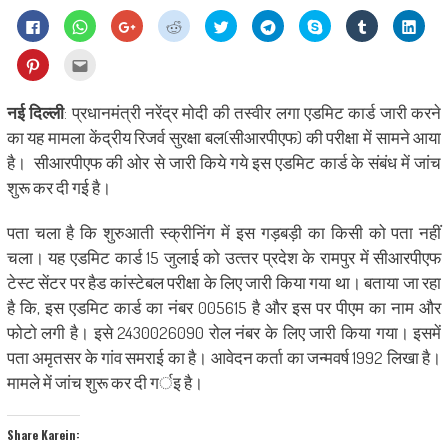
Click
Click
Click
Click
Click
Click
Share
Click
Click
to
to
to
to
to
to
on
to
to
share
share
share
share
share
share
Skype
share
shar
on
on
on
on
on
on
(Opens
on
on
Click
Click
Facebook
WhatsApp
Google+
Reddit
Twitter
Telegram
in
Tumblr
Linke
to
to
(Opens
(Opens
(Opens
(Opens
(Opens
(Opens
new
(Opens
(Ope
share
email
in
in
in
in
in
in
window)
in
in
on
this
new
new
new
new
new
new
new
new
Pinterest
to
नई दिल्ली
: प्रधानमंत्री नरेंद्र मोदी की तस्‍वीर लगा एडमिट कार्ड जारी करने
window)
window)
window)
window)
window)
window)
window)
wind
(Opens
a
in
friend
का यह मामला केंद्रीय रिजर्व सुरक्षा बल(सीआरपीएफ) की परीक्षा में सामने आया
new
(Opens
window)
in
है। सीआरपीएफ की ओर से जारी किये गये इस एडमिट कार्ड के संबंध में जांच
new
window)
शुरू कर दी गई है।
पता चला है कि शुरुआती स्‍क्रीनिंग में इस गड़बड़ी का किसी को पता नहीं
चला। यह एडमिट कार्ड 15 जुलाई को उत्‍तर प्रदेश के रामपुर में सीआरपीएफ
टेस्‍ट सेंटर पर हैड कांस्‍टेबल परीक्षा के लिए जारी किया गया था। बताया जा रहा
है कि, इस एडमिट कार्ड का नंबर 005615 है और इस पर पीएम का नाम और
फोटो लगी है। इसे 2430026090 रोल नंबर के लिए जारी किया गया। इसमें
पता अमृतसर के गांव समराई का है। आवेदन कर्ता का जन्‍मवर्ष 1992 लिखा है।
मामले में जांच शुरू कर दी गर्इ है।
Share Karein: