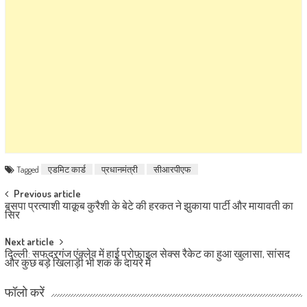
Tagged
एडमिट कार्ड
प्रधानमंत्री
सीआरपीएफ
Post navigation
Previous article
बसपा प्रत्याशी याक़ूब कुरैशी के बेटे की हरकत ने झुकाया पार्टी और मायावती का
सिर
Next article
दिल्ली: सफदरगंज एंक्लेव में हाई प्रोफ़ाइल सेक्स रैकेट का हुआ खुलासा, सांसद
और कुछ बड़े खिलाड़ी भी शक के दायरे में
फॉलो करें