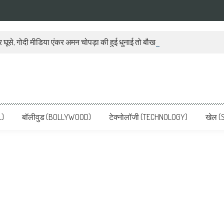
 घूसे, गोदी मीडिया एंकर अमन चोपड़ा की हुई धुनाई तो बौखला गया बीजेपी प्रवक्ता
ws, Latest News in Hindi, Breaking
ve, पढ़ें देश और दुनिया की ताजा ख़बरें
L)
बॉलीवुड (BOLLYWOOD)
टेक्नोलॉजी (TECHNOLOGY)
खेल (