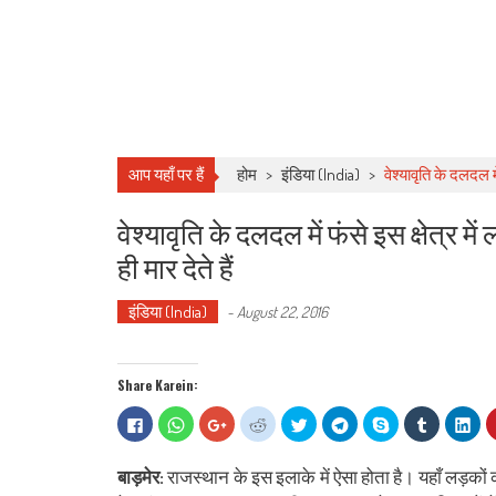
आप यहाँ पर हैं
होम
>
इंडिया (India)
>
वेश्यावृति के दलदल में
वेश्यावृति के दलदल में फंसे इस क्षेत्र में
ही मार देते हैं
इंडिया (India)
-
August 22, 2016
Share Karein:
Click
Click
Click
Click
Click
Click
Share
Click
Clic
to
to
to
to
to
to
on
to
to
share
share
share
share
share
share
Skype
share
sha
on
on
on
on
on
on
(Opens
on
on
Facebook
WhatsApp
Google+
Reddit
Twitter
Telegram
in
Tumblr
Lin
बाड़मेर:
राजस्थान के इस इलाके में ऐसा होता है। यहाँ लड़कों की 
(Opens
(Opens
(Opens
(Opens
(Opens
(Opens
new
(Opens
(Op