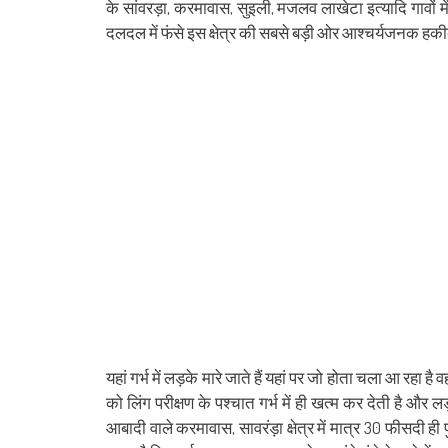
in
in
in
in
in
in
window)
in
in
के सांवरड़ा, करमावास, सुइली, मजलव लाखेटा इत्यादि गावों में
new
new
new
new
new
new
new
ne
window)
window)
window)
window)
window)
window)
window)
win
दलदल में फंसे इस क्षेत्र की सबसे बड़ी ओर आश्चर्यजनक 
यहां गर्भ में लड़के मारे जाते हैं यहां पर जो होता चला आ रहा है
को लिंग परीक्षण के पश्चात गर्भ में ही खत्म कर देती है औ
आबादी वाले करमावास, सावरंड़ा क्षेत्र में मात्र 30 फीसदी ह