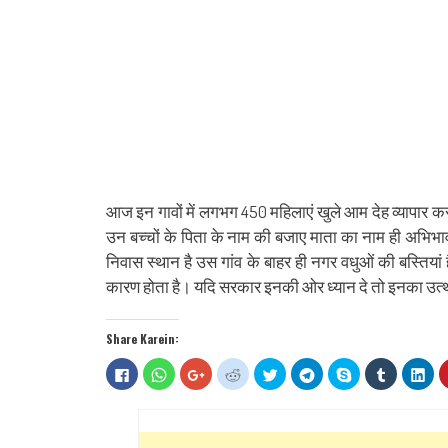
आज इन गावों में लगभग 450 महिलाएं खुले आम देह व्यापार करती 
उन बच्चों के पिता के नाम की बजाए माता का नाम ही अभिभाव
निवास स्थान है उस गांव के बाहर ही नगर वधुओं की बस्तियां 
कारण होता है। यदि सरकार इनकी ओर ध्यान दे तो इनका उत्थान
Share Karein:
Click
Click
Click
Click
Click
Click
Share
Click
Clic
to
to
to
to
to
to
on
to
to
share
share
share
share
share
share
Skype
share
sha
on
on
on
on
on
on
(Opens
on
on
Facebook
WhatsApp
Google+
Reddit
Twitter
Telegram
in
Tumblr
Lin
(Opens
(Opens
(Opens
(Opens
(Opens
(Opens
new
(Opens
(Op
in
in
in
in
in
in
window)
in
in