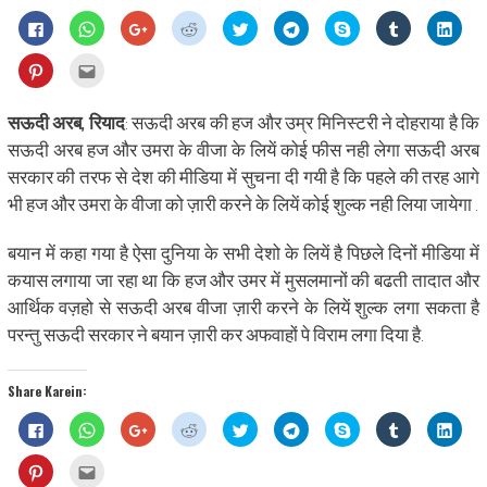
Click
Click
Click
Click
Click
Click
Share
Click
Click
to
to
to
to
to
to
on
to
to
share
share
share
share
share
share
Skype
share
shar
on
on
on
on
on
on
(Opens
on
on
Click
Click
Facebook
WhatsApp
Google+
Reddit
Twitter
Telegram
in
Tumblr
Linke
to
to
(Opens
(Opens
(Opens
(Opens
(Opens
(Opens
new
(Opens
(Ope
share
email
in
in
in
in
in
in
window)
in
in
on
this
new
new
new
new
new
new
new
new
Pinterest
to
सऊदी अरब, रियाद
: सऊदी अरब की हज और उम्र मिनिस्टरी ने दोहराया है कि
window)
window)
window)
window)
window)
window)
window)
wind
(Opens
a
in
friend
सऊदी अरब हज और उमरा के वीजा के लियें कोई फीस नही लेगा सऊदी अरब
new
(Opens
window)
in
सरकार की तरफ से देश की मीडिया में सुचना दी गयी है कि पहले की तरह आगे
new
window)
भी हज और उमरा के वीजा को ज़ारी करने के लियें कोई शुल्क नही लिया जायेगा .
बयान में कहा गया है ऐसा दुनिया के सभी देशो के लियें है पिछले दिनों मीडिया में
कयास लगाया जा रहा था कि हज और उमर में मुसलमानों की बढती तादात और
आर्थिक वज़हो से सऊदी अरब वीजा ज़ारी करने के लियें शुल्क लगा सकता है
परन्तु सऊदी सरकार ने बयान ज़ारी कर अफवाहों पे विराम लगा दिया है.
Share Karein:
Click
Click
Click
Click
Click
Click
Share
Click
Click
to
to
to
to
to
to
on
to
to
share
share
share
share
share
share
Skype
share
shar
on
on
on
on
on
on
(Opens
on
on
Click
Click
Facebook
WhatsApp
Google+
Reddit
Twitter
Telegram
in
Tumblr
Linke
to
to