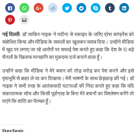
Click
Click
Click
Click
Click
Click
Share
Click
Click
to
to
to
to
to
to
on
to
to
share
share
share
share
share
share
Skype
share
shar
on
on
on
on
on
on
(Opens
on
on
Click
Click
Facebook
WhatsApp
Google+
Reddit
Twitter
Telegram
in
Tumblr
Linke
to
to
(Opens
(Opens
(Opens
(Opens
(Opens
(Opens
new
(Opens
(Ope
share
email
in
in
in
in
in
in
window)
in
in
on
this
new
new
new
new
new
new
new
new
Pinterest
to
नई दिल्ली:
डॉ जाकिर नाइक ने मदीना से स्काइप के जरिए प्रेस कांफ्रेंस को
window)
window)
window)
window)
window)
window)
window)
wind
(Opens
a
in
friend
संबोधित किया और मीडिया के सवालों का खुलकर जवाब दिया। उन्होंने मीडिया
new
(Opens
window)
in
में खुद पर लगाए जा रहे आरोपों पर सफाई पेश करते हुए कहा कि देश के 10 बड़े
new
window)
चैनलों के खिलाफ मानहानि का मुकदमा दर्ज कराने वाला हूँ।
उन्होंने कहा कि मीडिया ने मेरे बयान को तोड़ मरोड़ कर पेश करने और इसे
पृष्ठभूमि से बाहर ले जा कर दिखाया। मेरी भाषणों के साथ छेड़छाड़ की गई। डॉ
नाइक ने सभी तरह के आतंकवादी घटनाओं की निंदा करते हुए कहा कि यदि
सकारात्मक सोच और किसी पूर्वाग्रह के बिना मेरे बयानों का विश्लेषण करेंगे तो
पाएंगे कि शांति का पैग़म्बर हूँ।
Share Karein: