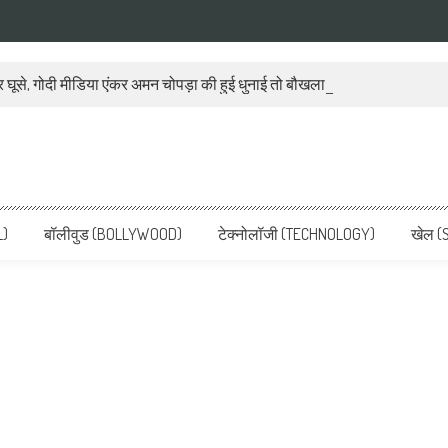
 घूसे, गोदी मीडिया एंकर अमन चोपड़ा की हुई धुनाई तो बौखला गया बीजेपी प्रवक्ता
ws, Latest News in Hindi, Breaking
ve, पढ़ें देश और दुनिया की ताजा ख़बरें
L)
बॉलीवुड (BOLLYWOOD)
टेक्नोलॉजी (TECHNOLOGY)
खेल (