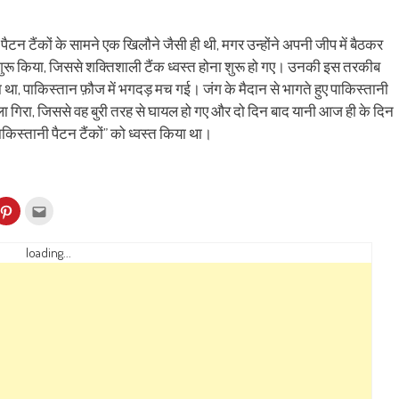
टन टैंकों के सामने एक खिलौने जैसी ही थी, मगर उन्होंने अपनी जीप में बैठकर
शुरू किया, जिससे शक्तिशाली टैंक ध्वस्त होना शुरू हो गए। उनकी इस तरकीब
ा, पाकिस्तान फ़ौज में भगदड़ मच गई। जंग के मैदान से भागते हुए पाकिस्तानी
ला गिरा, जिससे वह बुरी तरह से घायल हो गए और दो दिन बाद यानी आज ही के दिन
पाकिस्तानी पैटन टैंकों” को ध्वस्त किया था।
k
Click
Click
to
to
re
share
email
on
this
kedIn
Pinterest
to
loading...
ens
(Opens
a
in
friend
w
new
(Opens
dow)
window)
in
new
window)