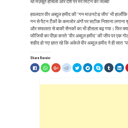
था मज़बूत हौसला और देश पर मर मिटने का जज़्बा!
हवलदार वीर अब्दुल हमीद की “गन माउनटेड जीप” भी हालाँकि पै
गन से पैटन टैंकों के कमजोर अंगों पर सटीक निशाना लगाना 
और सफलता से बाकी सैनकों का भी हौसला बढ़ गया। फिर क्या थ
फौजियों का पीछा करते “वीर अब्दुल हमीद” की जीप पर एक गो
शहीद हो गए! ज्ञात रहे कि अकेले वीर अब्दुल हमीद ने ही सात “
Share Karein:
Click
Click
Click
Click
Click
Click
Share
Click
Clic
to
to
to
to
to
to
on
to
to
share
share
share
share
share
share
Skype
share
sha
on
on
on
on
on
on
(Opens
on
on
Facebook
WhatsApp
Google+
Reddit
Twitter
Telegram
in
Tumblr
Lin
(Opens
(Opens
(Opens
(Opens
(Opens
(Opens
new
(Opens
(Op
in
in
in
in
in
in
window)
in
in
new
new
new
new
new
new
new
ne
window)
window)
window)
window)
window)
window)
window)
win