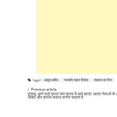
Tagged
अब्दुल हमीद
परमवीर चक्र विजेता
शहादत का दिन
Post navigation
Previous article
एएमयू: आने वाले छात्र संघ चुनाव में आम छात्र, छात्र नेताओ स
डिबेट और क्रॉस सवाल करना चाहता है