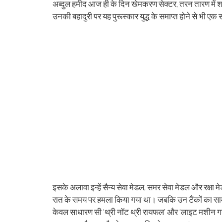
in
in
in
in
in
in
window)
in
in
अब्दुल हमीद आज ही के दिन खेमकरण सेक्टर, तरन तारण में शहीद
new
new
new
new
new
new
new
ne
window)
window)
window)
window)
window)
window)
window)
win
उनकी बहादुरी पर यह पुरूस्कार युद्ध के समाप्त होने से भी ए
इसके अलावा इन्हें सैन्य सेवा मेडल, समर सेवा मेडल और रक्षा 
रात के समय पर हमला किया गया था। जबकि उन टैंकों का सामन
केवल साधारण सी ‘थ्री नॉट थ्री रायफल’ और ‘लाइट मशीन 